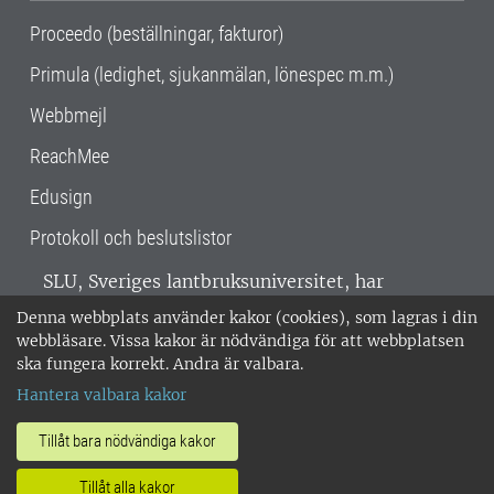
Proceedo (beställningar, fakturor)
Primula (ledighet, sjukanmälan, lönespec m.m.)
Webbmejl
ReachMee
Edusign
Protokoll och beslutslistor
SLU, Sveriges lantbruksuniversitet, har
verksamhet över hela Sverige. Huvudorter är
Denna webbplats använder kakor (cookies), som lagras i din
Alnarp, Uppsala och Umeå.
SLU är
webbläsare. Vissa kakor är nödvändiga för att webbplatsen
miljöcertifierat enligt ISO 14001. •
Telefon:
ska fungera korrekt. Andra är valbara.
018-67 10 00 • Org nr: 202100-2817 •
Om
Hantera valbara kakor
medarbetarwebben
•
SLU:s fakturaadress
•
Om SLU:s webbplatser
•
Vid KRIS
Tillåt bara nödvändiga kakor
•
Hantera kakor
•
Behandling av
Tillåt alla kakor
personuppgifter