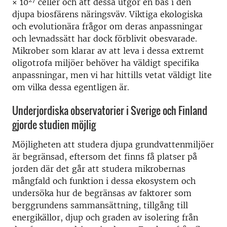
× 10
celler och att dessa utgör en bas i den
djupa biosfärens näringsväv. Viktiga ekologiska
och evolutionära frågor om deras anpassningar
och levnadssätt har dock förblivit obesvarade.
Mikrober som klarar av att leva i dessa extremt
oligotrofa miljöer behöver ha väldigt specifika
anpassningar, men vi har hittills vetat väldigt lite
om vilka dessa egentligen är.
Underjordiska observatorier i Sverige och Finland
gjorde studien möjlig
Möjligheten att studera djupa grundvattenmiljöer
är begränsad, eftersom det finns få platser på
jorden där det går att studera mikrobernas
mångfald och funktion i dessa ekosystem och
undersöka hur de begränsas av faktorer som
berggrundens sammansättning, tillgång till
energikällor, djup och graden av isolering från