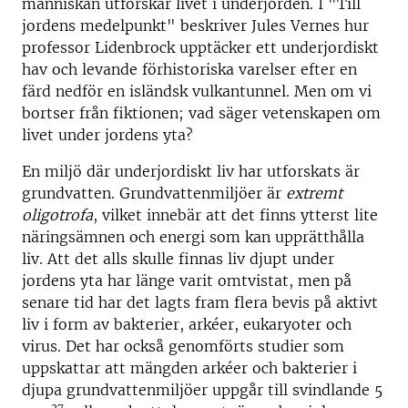
människan utforskar livet i underjorden. I "Till
jordens medelpunkt" beskriver Jules Vernes hur
professor Lidenbrock upptäcker ett underjordiskt
hav och levande förhistoriska varelser efter en
färd nedför en isländsk vulkantunnel. Men om vi
bortser från fiktionen; vad säger vetenskapen om
livet under jordens yta?
En miljö där underjordiskt liv har utforskats är
grundvatten. Grundvattenmiljöer är
extremt
oligotrofa
, vilket innebär att det finns ytterst lite
näringsämnen och energi som kan upprätthålla
liv. Att det alls skulle finnas liv djupt under
jordens yta har länge varit omtvistat, men på
senare tid har det lagts fram flera bevis på aktivt
liv i form av bakterier, arkéer, eukaryoter och
virus. Det har också genomförts studier som
uppskattar att mängden arkéer och bakterier i
djupa grundvattenmiljöer uppgår till svindlande 5
27