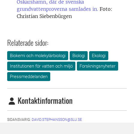
Oskarshamn, där de svenska
grundvattenproverna samlades in.
Foto:
Christian Siebenbürgen
Relaterade sidor:
Biokemi och molekylärbiologi
Biologi
Ekologi
Institutionen för vatten och miljö
Forskningsnyheter
Pressmeddelanden
Kontaktinformation
SIDANSVARIG:
DAVID.STEPHANSSON@SLU.SE