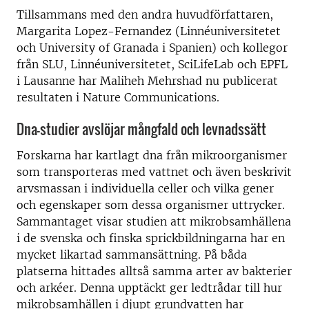
Tillsammans med den andra huvudförfattaren,
Margarita Lopez-Fernandez (Linnéuniversitetet
och University of Granada i Spanien) och kollegor
från SLU, Linnéuniversitetet, SciLifeLab och EPFL
i Lausanne har Maliheh Mehrshad nu publicerat
resultaten i Nature Communications.
Dna-studier avslöjar mångfald och levnadssätt
Forskarna har kartlagt dna från mikroorganismer
som transporteras med vattnet och även beskrivit
arvsmassan i individuella celler och vilka gener
och egenskaper som dessa organismer uttrycker.
Sammantaget visar studien att mikrobsamhällena
i de svenska och finska sprickbildningarna har en
mycket likartad sammansättning. På båda
platserna hittades alltså samma arter av bakterier
och arkéer. Denna upptäckt ger ledtrådar till hur
mikrobsamhällen i djupt grundvatten har