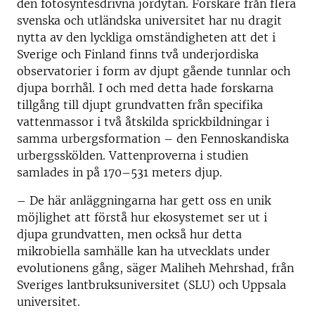
den fotosyntesdrivna jordytan. Forskare från flera
svenska och utländska universitet har nu dragit
nytta av den lyckliga omständigheten att det i
Sverige och Finland finns två underjordiska
observatorier i form av djupt gående tunnlar och
djupa borrhål. I och med detta hade forskarna
tillgång till djupt grundvatten från specifika
vattenmassor i två åtskilda sprickbildningar i
samma urbergsformation – den Fennoskandiska
urbergsskölden. Vattenproverna i studien
samlades in på 170–531 meters djup.
– De här anläggningarna har gett oss en unik
möjlighet att förstå hur ekosystemet ser ut i
djupa grundvatten, men också hur detta
mikrobiella samhälle kan ha utvecklats under
evolutionens gång, säger Maliheh Mehrshad, från
Sveriges lantbruksuniversitet (SLU) och Uppsala
universitet.