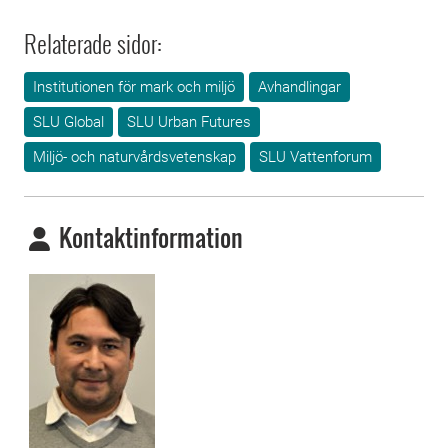
Relaterade sidor:
Institutionen för mark och miljö
Avhandlingar
SLU Global
SLU Urban Futures
Miljö- och naturvårdsvetenskap
SLU Vattenforum
Kontaktinformation