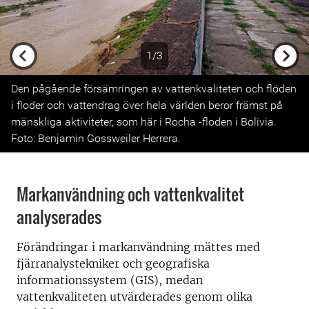
1/3
Previous
Next
Den pågående försämringen av vattenkvaliteten och flöden
i floder och vattendrag över hela världen beror främst på
mänskliga aktiviteter, som här i Rocha -floden i Bolivia.
Foto: Benjamin Gossweiler Herrera.
Markanvändning och vattenkvalitet
analyserades
Förändringar i markanvändning mättes med
fjärranalystekniker och geografiska
informationssystem (GIS), medan
vattenkvaliteten utvärderades genom olika