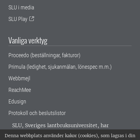
SLU i media
SLU Play
Vanliga verktyg
Proceedo (beställningar, fakturor)
Primula (ledighet, sjukanmälan, lönespec m.m.)
Webbmejl
ReachMee
Edusign
Protokoll och beslutslistor
SLU, Sveriges lantbruksuniversitet, har
verksamhet över hela Sverige. Huvudorter är
Denna webbplats använder kakor (cookies), som lagras i din