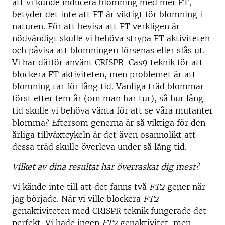
att vi kunde inducera blomning med mer FT,
betyder det inte att FT är viktigt för blomning i
naturen. För att bevisa att FT verkligen är
nödvändigt skulle vi behöva strypa FT aktiviteten
och påvisa att blomningen försenas eller slås ut.
Vi har därför använt CRISPR-Cas9 teknik för att
blockera FT aktiviteten, men problemet är att
blomning tar för lång tid. Vanliga träd blommar
först efter fem år (om man har tur), så hur lång
tid skulle vi behöva vänta för att se våra mutanter
blomma? Eftersom generna är så viktiga för den
årliga tillväxtcykeln är det även osannolikt att
dessa träd skulle överleva under så lång tid.
Vilket av dina resultat har överraskat dig mest?
Vi kände inte till att det fanns två
FT2
gener när
jag började. När vi ville blockera
FT2
genaktiviteten med CRISPR teknik fungerade det
perfekt. Vi hade ingen
FT2
genaktivitet, men