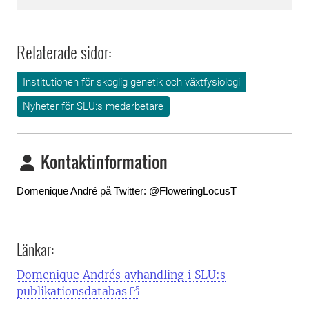
Relaterade sidor:
Institutionen för skoglig genetik och växtfysiologi
Nyheter för SLU:s medarbetare
Kontaktinformation
Domenique André på Twitter: 
@FloweringLocusT
Länkar:
Domenique Andrés avhandling i SLU:s
publikationsdatabas