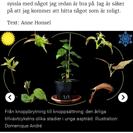
syssla med något jag redan är bra på. Jag är säker
på att jag kommer att hitta något som är roligt.
Text: Anne Honsel
1/1
Previous
Next
Från knoppbrytning till knoppsättning: den årliga
tillväxtcykelns olika stadier i unga aspträd. Illustration:
Domenique André