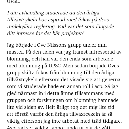
UPSC.
I din avhandling studerade du den årliga
tillväxtcykeln hos aspträd med fokus på dess
molekylära reglering. Vad var det som fångade
ditt intresse för det här projektet?
Jag började i Ove Nilssons grupp under min
master. På den tiden var jag främst intresserad av
blomning, och han var den enda som arbetade
med blomning på UPSC. Men sedan började Oves
grupp skifta fokus från blomning till den årliga
tillväxtcykeln eftersom det visade sig att generna
som vi studerade hade en annan roll i asp. Så jag
gled närmast in i detta ämne tillsammans med
gruppen och forskningen om blomning hamnade
lite vid sidan av. Helt ärligt tog det mig lite tid
att förstå varför den årliga tillväxtcykeln är så
viktig eftersom jag inte arbetat med träd tidigare.
Aspträd ser väldigt annorlunda ut när de gått