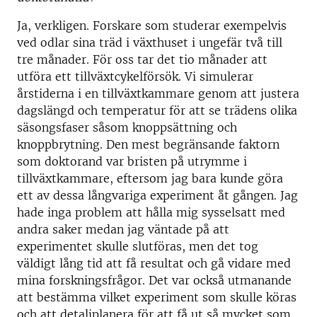
Ja, verkligen. Forskare som studerar exempelvis
ved odlar sina träd i växthuset i ungefär två till
tre månader. För oss tar det tio månader att
utföra ett tillväxtcykelförsök. Vi simulerar
årstiderna i en tillväxtkammare genom att justera
dagslängd och temperatur för att se trädens olika
säsongsfaser såsom knoppsättning och
knoppbrytning. Den mest begränsande faktorn
som doktorand var bristen på utrymme i
tillväxtkammare, eftersom jag bara kunde göra
ett av dessa långvariga experiment åt gången. Jag
hade inga problem att hålla mig sysselsatt med
andra saker medan jag väntade på att
experimentet skulle slutföras, men det tog
väldigt lång tid att få resultat och gå vidare med
mina forskningsfrågor. Det var också utmanande
att bestämma vilket experiment som skulle köras
och att detaljplanera för att få ut så mycket som