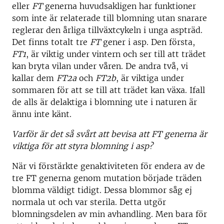
eller
FT
generna huvudsakligen har funktioner
som inte är relaterade till blomning utan snarare
reglerar den årliga tillväxtcykeln i unga aspträd.
Det finns totalt tre
FT
gener i asp. Den första,
FT1
, är viktig under vintern och ser till att trädet
kan bryta vilan under våren. De andra två, vi
kallar dem
FT2a
och
FT2b
, är viktiga under
sommaren för att se till att trädet kan växa. Ifall
de alls är delaktiga i blomning ute i naturen är
ännu inte känt.
Varför är det så svårt att bevisa att FT generna är
viktiga för att styra blomning i asp?
När vi förstärkte genaktiviteten för endera av de
tre FT generna genom mutation började träden
blomma väldigt tidigt. Dessa blommor såg ej
normala ut och var sterila. Detta utgör
blomningsdelen av min avhandling. Men bara för