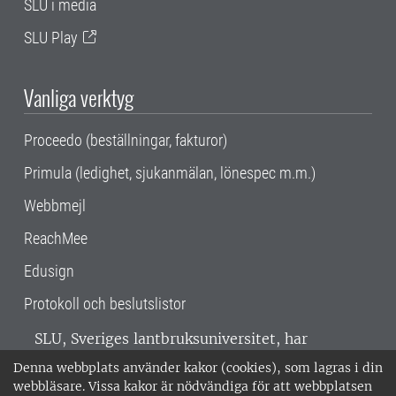
SLU i media
SLU Play
Vanliga verktyg
Proceedo (beställningar, fakturor)
Primula (ledighet, sjukanmälan, lönespec m.m.)
Webbmejl
ReachMee
Edusign
Protokoll och beslutslistor
SLU, Sveriges lantbruksuniversitet, har
verksamhet över hela Sverige. Huvudorter är
Denna webbplats använder kakor (cookies), som lagras i din
Alnarp, Uppsala och Umeå.
SLU är
webbläsare. Vissa kakor är nödvändiga för att webbplatsen