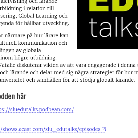
ndervisning och lärande
ildning i relation till
isering, Global Learning och
enda för hållbar utveckling.
tar närmare på hur lärare kan
kulturell kommunikation och
lingen av globala
inom högre utbildning.
atalie diskuterar vikten av att vara engagerade i denna 
och lärande och delar med sig några strategier för hur 
niversitet och samhällen för att stödja globalt lärande.
odden här
ps://sluedutalks.podbean.com/
//shows.acast.com/slu_edutalks/episodes