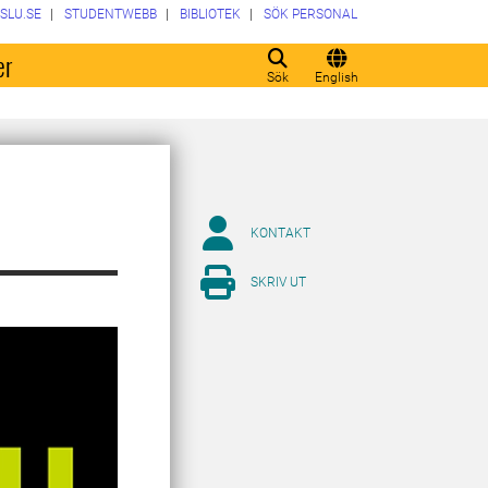
SLU.SE
STUDENTWEBB
BIBLIOTEK
SÖK PERSONAL
er
Sök
English
KONTAKT
SKRIV UT