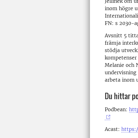
Jellinek om u
inom högre utb
International
FN: s 2030-ag
Avsnitt 5 tit
främja inter
stödja utveck
kompetenser 
Melanie och N
undervisning 
arbeta inom u
Du hittar p
Podbean:
htt
Acast:
https: