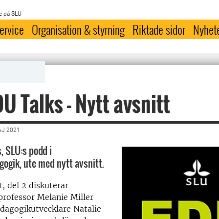
e på SLU
ervice
Organisation & styrning
Riktade sidor
Nyhet
U Talks - Nytt avsnitt
AJ 2021
, SLU:s podd i
ogik, ute med nytt avsnitt.
t, del 2 diskuterar
professor Melanie Miller
dagogikutvecklare Natalie