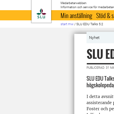
Medarbetarwebben
Information och service för medarbetar
Till startsida
Min anställning
Stöd & s
start mw
/
SLU EDU Talks 5:2
Nyhet
SLU ED
PUBLICERAD: 31 M
SLU EDU Talks
högskolepedag
I detta avsnit
assisterande 
Foster och pe