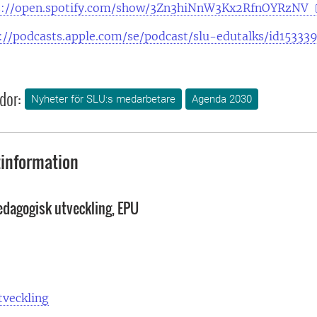
s://open.spotify.com/show/3Zn3hiNnW3Kx2RfnOYRzNV
://podcasts.apple.com/se/podcast/slu-edutalks/id15333
dor:
Nyheter för SLU:s medarbetare
Agenda 2030
information
edagogisk utveckling, EPU
tveckling