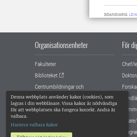
SIDANSVARIG:
LD-
Organisationsenheter
För d
Fakulteter
Chef/l
Biblioteket
Doktor
Centrumbildningar och
Forska
samarbetsprojekt
Denna webbplats använder kakor (cookies), som
Handlä
lagras i din webbläsare. Vissa kakor är nödvändiga
Gemensamma verksamhetsstödet
Kommu
för att webbplatsen ska fungera korrekt. Andra är
valbara.
SLU Holding
Lärare/
Hantera valbara kakor
Progra