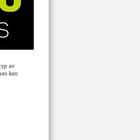
typ av
man kan