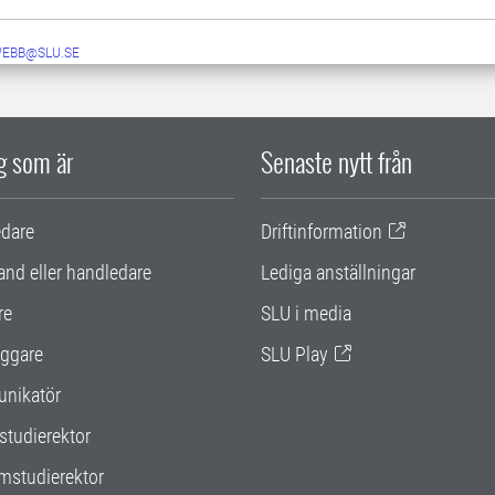
WEBB@SLU.SE
ig som är
Senaste nytt från
edare
Driftinformation
and eller handledare
Lediga anställningar
re
SLU i media
ggare
SLU Play
nikatör
studierektor
mstudierektor