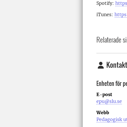
Spotify:
http
iTunes:
https
Relaterade si
Kontakt
Enheten för p
E-post
epu@slu.se
Webb
Pedagogisk u