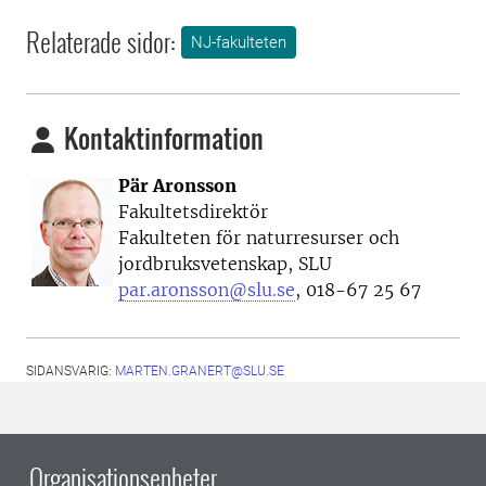
Relaterade sidor:
NJ-fakulteten
Kontaktinformation
Pär Aronsson
Fakultetsdirektör
Fakulteten för naturresurser och
jordbruksvetenskap, SLU
par.aronsson@slu.se
, 018-67 25 67
SIDANSVARIG:
MARTEN.GRANERT@SLU.SE
Organisationsenheter