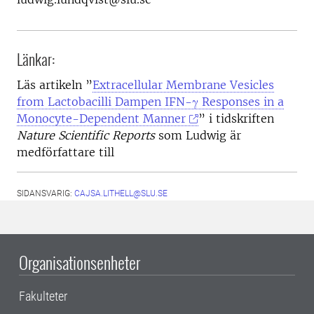
Länkar:
Läs artikeln ”
Extracellular Membrane Vesicles
from Lactobacilli Dampen IFN-γ Responses in a
Monocyte-Dependent Manner
” i tidskriften
Nature Scientific Reports
som Ludwig är
medförfattare till
SIDANSVARIG:
CAJSA.LITHELL@SLU.SE
Organisationsenheter
Fakulteter