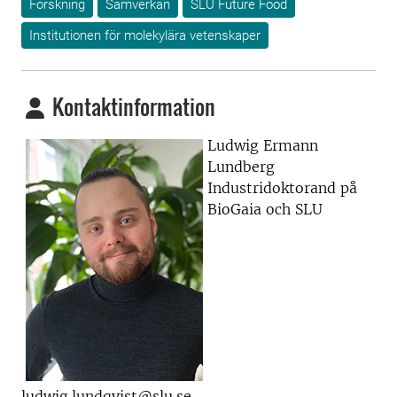
Forskning
Samverkan
SLU Future Food
Institutionen för molekylära vetenskaper
Kontaktinformation
Ludwig Ermann
Lundberg
Industridoktorand på
BioGaia och SLU
ludwig.lundqvist@slu.se