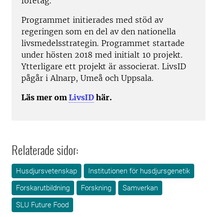
företag.
Programmet initierades med stöd av
regeringen som en del av den nationella
livsmedelsstrategin. Programmet startade
under hösten 2018 med initialt 10 projekt.
Ytterligare ett projekt är associerat. LivsID
pågår i Alnarp, Umeå och Uppsala.
Läs mer om
LivsID
här.
Relaterade sidor:
Husdjursvetenskap
Institutionen för husdjursgenetik
Forskarutbildning
Forskning
Samverkan
SLU Future Food