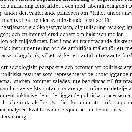
nna inriktning förstärktes i och med liberaliseringen i 
, under den vägledande principen om "frihet under ansv
 man tydliga trender av minskande resurser för
ngstjänster vid Skogsstyrelsen, digitalisering av skoglig
gen; och en intensifierad debatt om balansen mellan
ion och miljövärden. Det finns en framträdande diskrep
itisk instrumentering och de ambitiösa målen för ett me
assat skogsbruk, vilket väcker ett antal intressanta fors
 ett sociologiskt perspektiv och betonar att politiska st
politiska resultat som representerar de underliggande 
rna. Studien kommer således inte begränsas till framta
samling av verktyg utan snarare genomföra en detaljer
rument inklusive de underliggande politiska processerna
er hos berörda aktörer. Studien kommer att omfatta ge
sanalyser, kvalitativa intervjuer och en kvantitativ
dersökning.