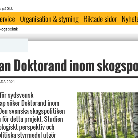
e på SLU
ervice
Organisation & styrning
Riktade sidor
Nyhet
ogspolitik
an Doktorand inom skogspol
ARS 2021
 för sydsvensk
ap söker Doktorand inom
 Den svenska skogspolitiken
 för detta projekt. Studien
ologiskt perspektiv och
olitiska styrmedel utgör