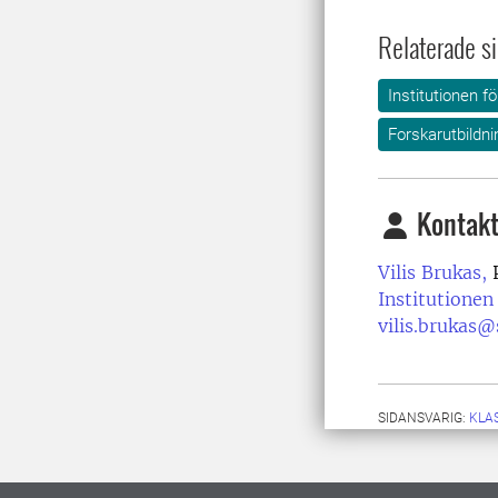
Relaterade si
Institutionen 
Forskarutbildni
Kontakt
Vilis Brukas,
P
Institutionen
vilis.brukas@
SIDANSVARIG:
KLA