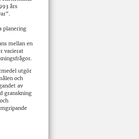
1993 års
ar".
a planering
ans mellan en
r varierat
kningsfrågor.
yrmedel utgör
målen och
gandet av
ad granskning
 och
nomgripande