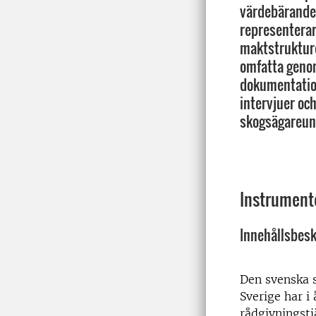
värdebärande 
representerar
maktstruktur
omfatta geno
dokumentation
intervjuer och
skogsägareun
Instrumente
Innehållsbesk
Den svenska s
Sverige har i
rådgivningst