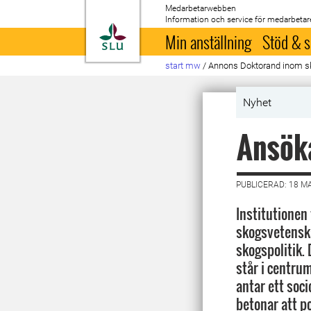
Medarbetarwebben
Information och service för medarbetar
Till startsida
Min anställning
Stöd & s
start mw
/
Annons Doktorand inom sk
Nyhet
Ansök
PUBLICERAD: 18 M
Institutionen
skogsvetensk
skogspolitik.
står i centrum
antar ett soci
betonar att p