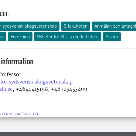
dor:
för sydsvensk skogsvetenskap
S-fakulteten
Anmälan och antagn
ng
Forskning
Nyheter för SLU:s medarbetare
Alnarp
information
rofessor
 för sydsvensk skogsvetenskap
slu.se
,
+4640415198, +46705453499
S.PERNEBRATT@SLU.SE