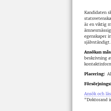
Kandidaten sk
statsvetenska
är en viktig 
ämnesmässiga 
egenskaper in
självständigt.
Ansökan måst
beskrivning a
kontaktinform
Placering:
Al
Försörjning
Ansök och lä
"Doktorand i