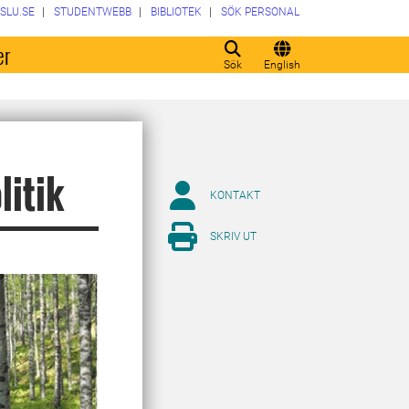
SLU.SE
STUDENTWEBB
BIBLIOTEK
SÖK PERSONAL
er
Sök
English
itik
KONTAKT
SKRIV UT