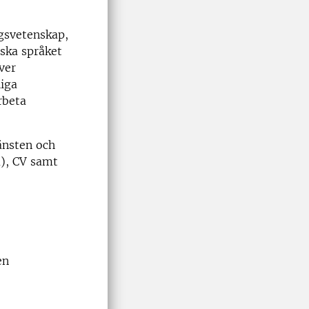
gsvetenskap,
nska språket
ver
liga
rbeta
änsten och
a), CV samt
en