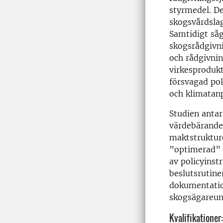
styrmedel. De
skogsvårdslag
Samtidigt såg
skogsrådgivni
och rådgivnin
virkesprodukt
försvagad pol
och klimatanp
Studien antar
värdebärande 
maktstrukture
”optimerad” 
av policyinst
beslutsrutin
dokumentation
skogsägareun
Kvalifikationer: