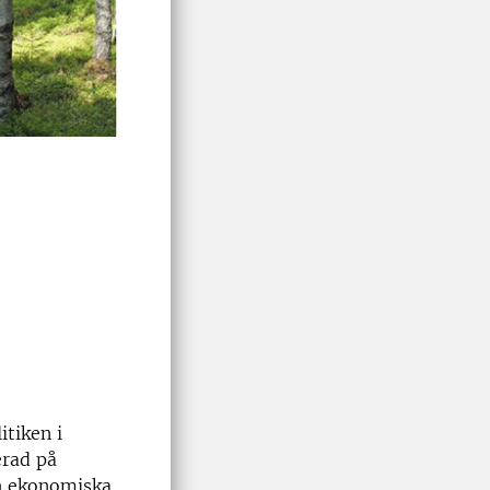
itiken i
erad på
h ekonomiska