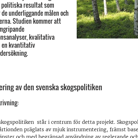
politiska resultat som
 de underliggande målen och
erna. Studien kommer att
mgripande
sanalyser, kvalitativa
 en kvantitativ
dersökning.
ring av den svenska skogspolitiken
rivning:
kogspolitiken står i centrum för detta projekt. Skogspol
 årtionden präglats av mjuk instrumentering, främst bas
jänster och med begränsad användning av reglerande oc