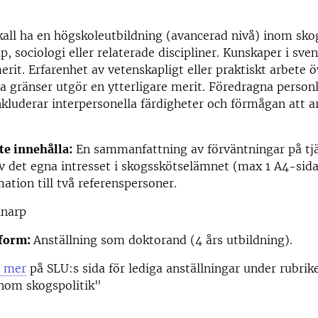
all ha en högskoleutbildning (avancerad nivå) inom sko
p, sociologi eller relaterade discipliner. Kunskaper i sve
merit. Erfarenhet av vetenskapligt eller praktiskt arbete ö
gränser utgör en ytterligare merit. Föredragna person
kluderar interpersonella färdigheter och förmågan att a
e innehålla:
En sammanfattning av förväntningar på tj
v det egna intresset i skogsskötselämnet (max 1 A4-sid
ation till två referenspersoner.
narp
sform:
Anställning som doktorand (4 års utbildning).
s mer
på SLU:s sida för lediga anställningar under rubrik
nom skogspolitik"