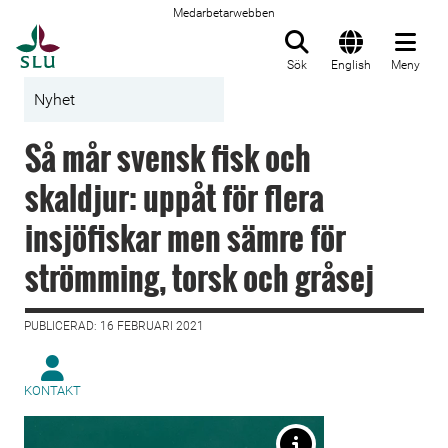
Medarbetarwebben
Till startsida
Sök
English
Meny
Nyhet
Så mår svensk fisk och
skaldjur: uppåt för flera
insjöfiskar men sämre för
strömming, torsk och gråsej
PUBLICERAD: 16 FEBRUARI 2021
KONTAKT