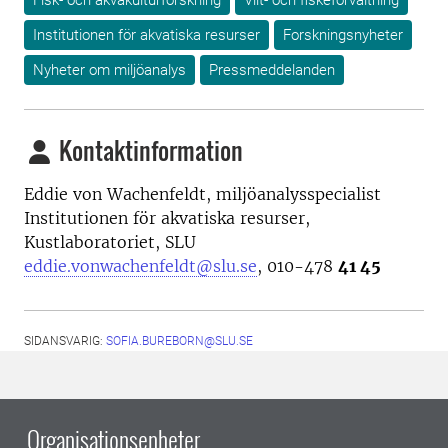
Fisk- och akvakulturforskning
Vilt- och fiskeförvaltning
Institutionen för akvatiska resurser
Forskningsnyheter
Nyheter om miljöanalys
Pressmeddelanden
Kontaktinformation
Eddie von Wachenfeldt, m
iljöanalysspecialist
Institutionen för akvatiska resurser,
Kustlaboratoriet, SLU
eddie.vonwachenfeldt@slu.se
, 010-478
41 45
SIDANSVARIG:
SOFIA.BUREBORN@SLU.SE
Organisationsenheter