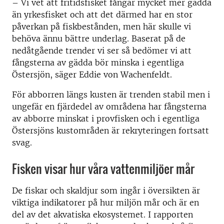
– Vi vet att fritidsfisket fångar mycket mer gädda
än yrkesfisket och att det därmed har en stor
påverkan på fiskbestånden, men här skulle vi
behöva ännu bättre underlag. Baserat på de
nedåtgående trender vi ser så bedömer vi att
fångsterna av gädda bör minska i egentliga
Östersjön, säger Eddie von Wachenfeldt.
För abborren längs kusten är trenden stabil men i
ungefär en fjärdedel av områdena har fångsterna
av abborre minskat i provfisken och i egentliga
Östersjöns kustområden är rekryteringen fortsatt
svag.
Fisken visar hur våra vattenmiljöer mår
De fiskar och skaldjur som ingår i översikten är
viktiga indikatorer på hur miljön mår och är en
del av det akvatiska ekosystemet. I rapporten