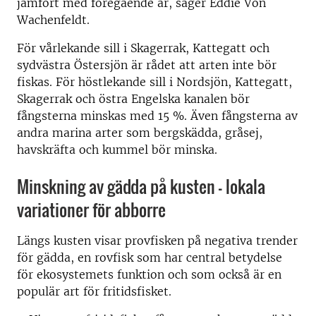
jämfört med föregående år, säger Eddie Von
Wachenfeldt.
För vårlekande sill i Skagerrak, Kattegatt och
sydvästra Östersjön är rådet att arten inte bör
fiskas. För höstlekande sill i Nordsjön, Kattegatt,
Skagerrak och östra Engelska kanalen bör
fångsterna minskas med 15 %. Även fångsterna av
andra marina arter som bergskädda, gråsej,
havskräfta och kummel bör minska.
Minskning av gädda på kusten - lokala
variationer för abborre
Längs kusten visar provfisken på negativa trender
för gädda, en rovfisk som har central betydelse
för ekosystemets funktion och som också är en
populär art för fritidsfisket.