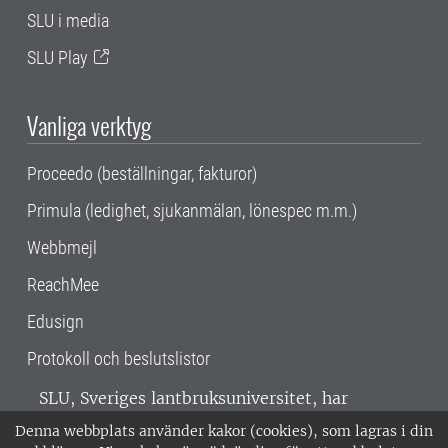
SLU i media
SLU Play
Vanliga verktyg
Proceedo (beställningar, fakturor)
Primula (ledighet, sjukanmälan, lönespec m.m.)
Webbmejl
ReachMee
Edusign
Protokoll och beslutslistor
SLU, Sveriges lantbruksuniversitet, har
verksamhet över hela Sverige. Huvudorter är
Denna webbplats använder kakor (cookies), som lagras i din
Alnarp, Uppsala och Umeå.
SLU är