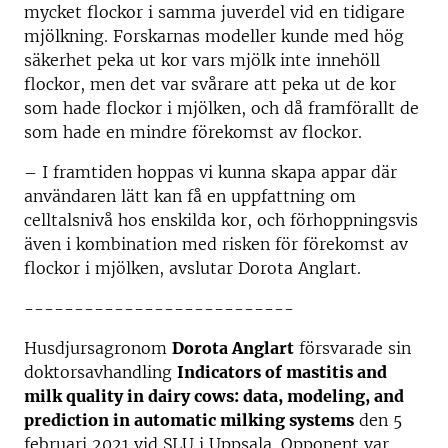
mycket flockor i samma juverdel vid en tidigare
mjölkning. Forskarnas modeller kunde med hög
säkerhet peka ut kor vars mjölk inte innehöll
flockor, men det var svårare att peka ut de kor
som hade flockor i mjölken, och då framförallt de
som hade en mindre förekomst av flockor.
– I framtiden hoppas vi kunna skapa appar där
användaren lätt kan få en uppfattning om
celltalsnivå hos enskilda kor, och förhoppningsvis
även i kombination med risken för förekomst av
flockor i mjölken, avslutar Dorota Anglart.
---------------------------
Husdjursagronom
Dorota Anglart
försvarade sin
doktorsavhandling
Indicators of mastitis and
milk quality in dairy cows: data, modeling, and
prediction in automatic milking systems
den 5
februari 2021 vid SLU i Uppsala. Opponent var