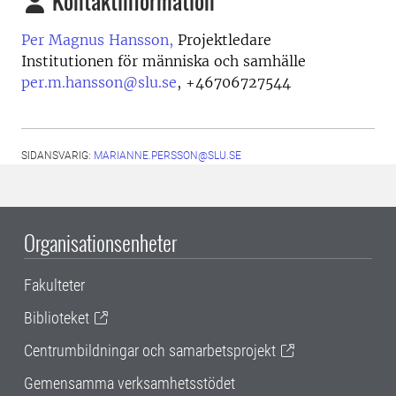
Kontaktinformation
Per Magnus Hansson,
Projektledare
Institutionen för människa och samhälle
per.m.hansson@slu.se
,
+46706727544
SIDANSVARIG:
MARIANNE.PERSSON@SLU.SE
Organisationsenheter
Fakulteter
Biblioteket
Centrumbildningar och samarbetsprojekt
Gemensamma verksamhetsstödet