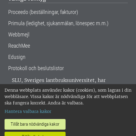
Proceedo (beställningar, fakturor)
Primula (ledighet, sjukanmälan, lönespec m.m.)
Webbmejl
ReachMee
Edusign
Protokoll och beslutslistor
SLU, Sveriges lantbruksuniversitet, har
verksamhet över hela Sverige. Huvudorter är
Denna webbplats använder kakor (cookies), som lagras i din
Alnarp, Uppsala och Umeå.
SLU är
webbläsare. Vissa kakor är nödvändiga för att webbplatsen
miljöcertifierat enligt ISO 14001. •
Telefon:
ska fungera korrekt. Andra är valbara.
018-67 10 00 • Org nr: 202100-2817 •
Om
Hantera valbara kakor
medarbetarwebben
•
SLU:s fakturaadress
•
Om SLU:s webbplatser
•
Vid KRIS
Tillåt bara nödvändiga kakor
•
Hantera kakor
•
Behandling av