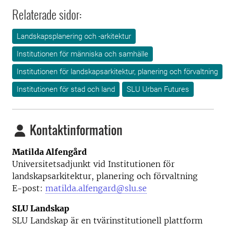
Relaterade sidor:
Landskapsplanering och -arkitektur
Institutionen för människa och samhälle
Institutionen för landskapsarkitektur, planering och förvaltning
Institutionen för stad och land
SLU Urban Futures
Kontaktinformation
Matilda Alfengård
Universitetsadjunkt vid Institutionen för
landskapsarkitektur, planering och förvaltning
E-post:
matilda.alfengard@slu.se
SLU Landskap
SLU Landskap är en tvärinstitutionell plattform