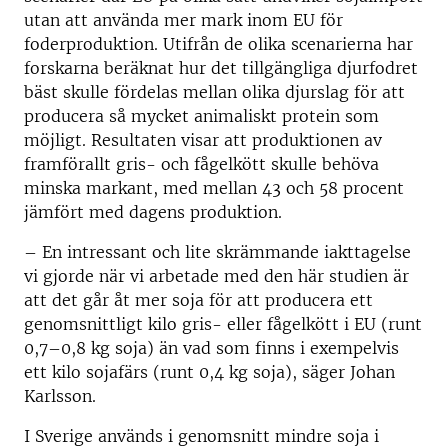
utan att använda mer mark inom EU för
foderproduktion. Utifrån de olika scenarierna har
forskarna beräknat hur det tillgängliga djurfodret
bäst skulle fördelas mellan olika djurslag för att
producera så mycket animaliskt protein som
möjligt. Resultaten visar att produktionen av
framförallt gris- och fågelkött skulle behöva
minska markant, med mellan 43 och 58 procent
jämfört med dagens produktion.
– En intressant och lite skrämmande iakttagelse
vi gjorde när vi arbetade med den här studien är
att det går åt mer soja för att producera ett
genomsnittligt kilo gris- eller fågelkött i EU (runt
0,7–0,8 kg soja) än vad som finns i exempelvis
ett kilo sojafärs (runt 0,4 kg soja), säger Johan
Karlsson.
I Sverige används i genomsnitt mindre soja i