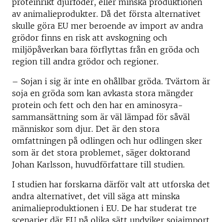
proteinrikt djurfoder, eller minska produktionen
av animalieprodukter. Då det första alternativet
skulle göra EU mer beroende av import av andra
grödor finns en risk att avskogning och
miljöpåverkan bara förflyttas från en gröda och
region till andra grödor och regioner.
– Sojan i sig är inte en ohållbar gröda. Tvärtom är
soja en gröda som kan avkasta stora mängder
protein och fett och den har en aminosyra-
sammansättning som är väl lämpad för såväl
människor som djur. Det är den stora
omfattningen på odlingen och hur odlingen sker
som är det stora problemet, säger doktorand
Johan Karlsson, huvudförfattare till studien.
I studien har forskarna därför valt att utforska det
andra alternativet, det vill säga att minska
animalieproduktionen i EU. De har studerat tre
scenarier där EU på olika sätt undviker sojaimport