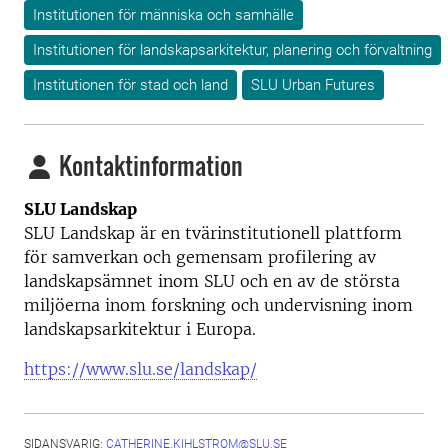
Institutionen för människa och samhälle
Institutionen för landskapsarkitektur, planering och förvaltning
Institutionen för stad och land
SLU Urban Futures
Kontaktinformation
SLU Landskap
SLU Landskap är en tvärinstitutionell plattform
för samverkan och gemensam profilering av
landskapsämnet inom SLU och en av de största
miljöerna inom forskning och undervisning inom
landskapsarkitektur i Europa.
https://www.slu.se/landskap/
SIDANSVARIG:
CATHERINE.KIHLSTROM@SLU.SE