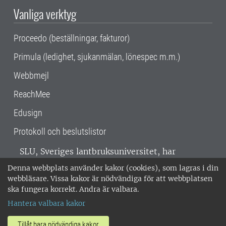
Vanliga verktyg
Proceedo (beställningar, fakturor)
Primula (ledighet, sjukanmälan, lönespec m.m.)
Webbmejl
ReachMee
Edusign
Protokoll och beslutslistor
SLU, Sveriges lantbruksuniversitet, har
verksamhet över hela Sverige. Huvudorter är
Denna webbplats använder kakor (cookies), som lagras i din
Alnarp, Uppsala och Umeå.
SLU är
webbläsare. Vissa kakor är nödvändiga för att webbplatsen
miljöcertifierat enligt ISO 14001. •
Telefon:
ska fungera korrekt. Andra är valbara.
018-67 10 00 • Org nr: 202100-2817 •
Om
Hantera valbara kakor
medarbetarwebben
•
SLU:s fakturaadress
•
Om SLU:s webbplatser
•
Vid KRIS
Tillåt bara nödvändiga kakor