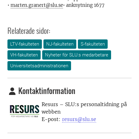
•
marten.granert@slu.se
• anknytning 1677
Relaterade sidor:
LTV-fakulteten
NJ-fakulteten
S-fakulteten
VH-fakulteten
Nyheter för SLU:s medarbetare
Universitetsadministrationen
Kontaktinformation
Resurs – SLU:s personaltidning på
webben
E-post:
resurs@slu.se