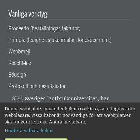
Vanliga verktyg
Proceedo (beställningar, fakturor)
Primula (ledighet, sjukanmälan, lönespec m.m.)
Webbmejl
ReachMee
Edusign
Protokoll och beslutslistor
SLU, Sveriges lantbruksuniversitet, har
verksamhet över hela Sverige. Huvudorter är
Denna webbplats använder kakor (cookies), som lagras i din
Alnarp, Uppsala och Umeå.
SLU är
webbläsare. Vissa kakor är nödvändiga för att webbplatsen
miljöcertifierat enligt ISO 14001. •
Telefon:
ska fungera korrekt. Andra är valbara.
018-67 10 00 • Org nr: 202100-2817 •
Om
Hantera valbara kakor
medarbetarwebben
•
SLU:s fakturaadress
•