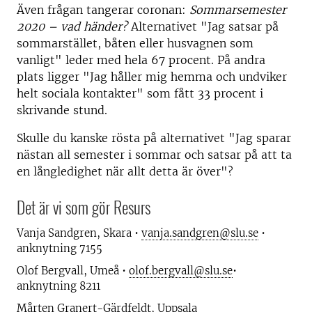
Även frågan tangerar coronan:
Sommarsemester
2020 – vad händer?
Alternativet "Jag satsar på
sommarstället, båten eller husvagnen som
vanligt" leder med hela 67 procent. På andra
plats ligger "Jag håller mig hemma och undviker
helt sociala kontakter" som fått 33 procent i
skrivande stund.
Skulle du kanske rösta på alternativet "Jag sparar
nästan all semester i sommar och satsar på att ta
en långledighet när allt detta är över"?
Det är vi som gör Resurs
Vanja Sandgren, Skara •
vanja.sandgren@slu.se
•
anknytning 7155
Olof Bergvall, Umeå •
olof.bergvall@slu.se
•
anknytning 8211
Mårten Granert-Gärdfeldt, Uppsala