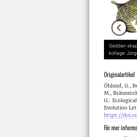
Previou
Gäddan skapa
kollage: Jör
Originalartikel
Öhlund, G., B
M., Brännström
G.: Ecologica
Evolution Let
https://doi.o
För mer informa