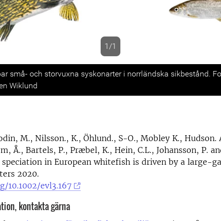
1/1
s
r små- och storvuxna syskonarter i norrländska sikbestånd. F
gen Wiklund
odin, M., Nilsson., K., Öhlund., S-O., Mobley K., Hudson. 
, Å., Bartels, P., Præbel, K., Hein, C.L., Johansson, P. a
l speciation in European whitefish is driven by a large-g
ters 2020.
rg/10.1002/evl3.167
tion, kontakta gärna