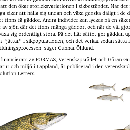
i att den ökar storleksvariationen i sikbeståndet. När det
sikar att hålla sig undan och växa ganska dåligt i de d
et finns få gäddor. Andra individer kan lyckas nå en säker
r av sjön där det finns många gäddor, och när de väl gjo
 växa sig ordentligt stora. På det här sättet ger gäddan up
 "jättar" i sikpopulationen, och det verkar sedan sätta 
bildningsprocessen, säger Gunnar Öhlund.
 finansierats av FORMAS, Vetenskapsrådet och Göran Gu
 natur och miljö i Lappland, är publicerad i den vetenskapl
olution Letters.