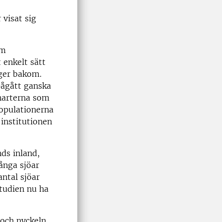
 visat sig
om
t enkelt sätt
gger bakom.
pågått ganska
onarterna som
populationerna
 institutionen
nds inland,
ånga sjöar
ntal sjöar
tudien nu ha
 och nyckeln