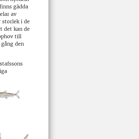
 finns gädda
elar av
 storlek i de
rt det kan de
phov till
i gång den
stafssons
iga