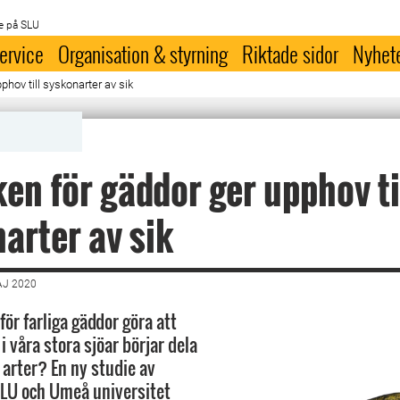
e på SLU
ervice
Organisation & styrning
Riktade sidor
Nyhet
phov till syskonarter av sik
en för gäddor ger upphov ti
arter av sik
AJ 2020
ör farliga gäddor göra att
 våra stora sjöar börjar dela
a arter? En ny studie av
SLU och Umeå universitet