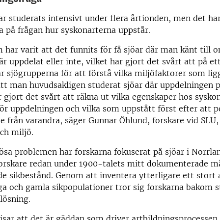
 studerats intensivt under flera årtionden, men det har
ra på frågan hur syskonarterna uppstår.
 har varit att det funnits för få sjöar där man känt till 
r uppdelat eller inte, vilket har gjort det svårt att på et
r sjögrupperna för att förstå vilka miljöfaktorer som li
att man huvudsakligen studerat sjöar där uppdelningen 
r gjort det svårt att räkna ut vilka egenskaper hos sysk
 för uppdelningen och vilka som uppstått först efter att 
ade från varandra, säger Gunnar Öhlund, forskare vid SLU,
och miljö.
lösa problemen har forskarna fokuserat på sjöar i Norrla
forskare redan under 1900-talets mitt dokumenterade m
 sikbestånd. Genom att inventera ytterligare ett stort a
a och gamla sikpopulationer tror sig forskarna bakom s
 lösning.
isar att det är gäddan som driver artbildningsprocessen