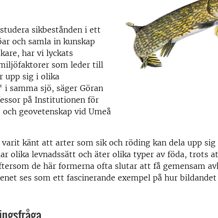
tudera sikbestånden i ett
jöar och samla in kunskap
skare, har vi lyckats
miljöfaktorer som leder till
r upp sig i olika
" i samma sjö, säger Göran
essor på Institutionen för
jö och geovetenskap vid Umeå
 varit känt att arter som sik och röding kan dela upp sig 
r olika levnadssätt och äter olika typer av föda, trots at
ftersom de här formerna ofta slutar att få gemensam 
net ses som ett fascinerande exempel på hur bildandet 
ingsfråga