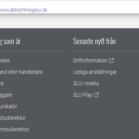
ANNA.BERGSTROM@SLU.SE
ig som är
Senaste nytt från
edare
Driftinformation
and eller handledare
Lediga anställningar
re
SLU i media
ggare
SLU Play
nikatör
studierektor
mstudierektor