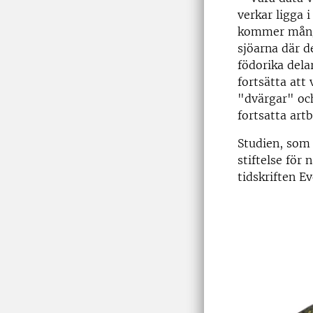
verkar ligga 
kommer många 
sjöarna där d
födorika dela
fortsätta att
"dvärgar" och
fortsatta art
Studien, som
stiftelse för
tidskriften Ev