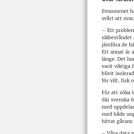
Fenomenet har
svårt att sva
– Ett problem
sikbeståndet ä
jämföra de hä
Ett annat är 
länge. Det ha
varit viktiga
blivit isoler
för vilt, fisk 
För att söka 
där svenska 
med uppdelade
med både ung
hittat gåtans
– Våra data v