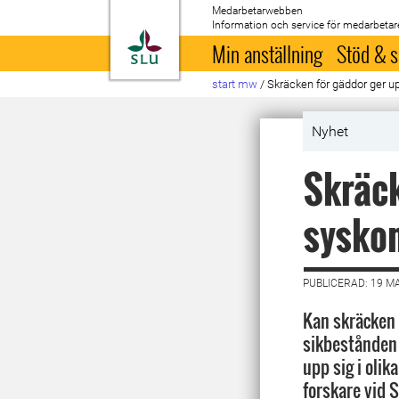
Medarbetarwebben
Information och service för medarbetar
Till startsida
Min anställning
Stöd & s
start mw
/
Skräcken för gäddor ger up
Nyhet
Skräck
syskon
PUBLICERAD: 19 M
Kan skräcken f
sikbestånden i
upp sig i olik
forskare vid 