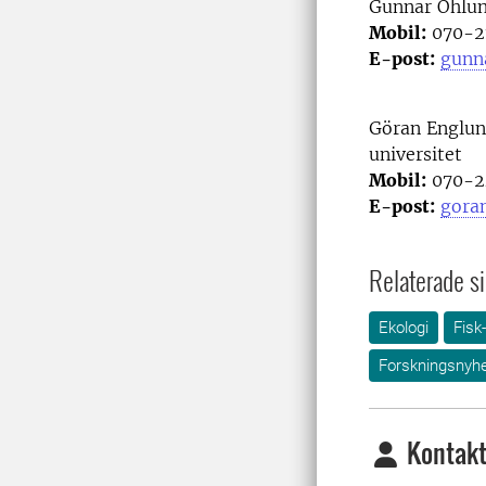
Gunnar Öhlu
Mobil:
070-21
E-post:
gunn
Göran Englund
universitet
Mobil:
070-24
E-post:
gora
Relaterade si
Ekologi
Fisk
Forskningsnyhe
Kontakt