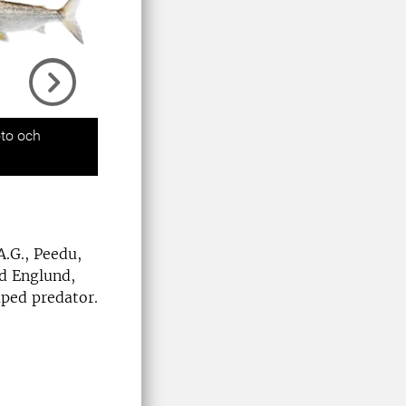
Next
oto och
A.G., Peedu,
nd Englund,
aped predator.