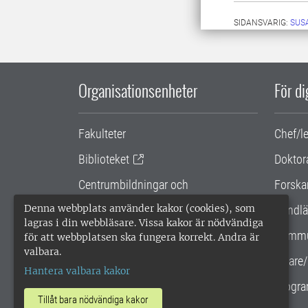
SIDANSVARIG:
SUS
Organisationsenheter
För d
Fakulteter
Chef/l
Biblioteket
Doktor
Centrumbildningar och
Forska
samarbetsprojekt
Denna webbplats använder kakor (cookies), som
Handlä
lagras i din webbläsare. Vissa kakor är nödvändiga
Gemensamma verksamhetsstödet
Kommu
för att webbplatsen ska fungera korrekt. Andra är
valbara.
SLU Holding
Lärare/
Hantera valbara kakor
Progra
Tillåt bara nödvändiga kakor