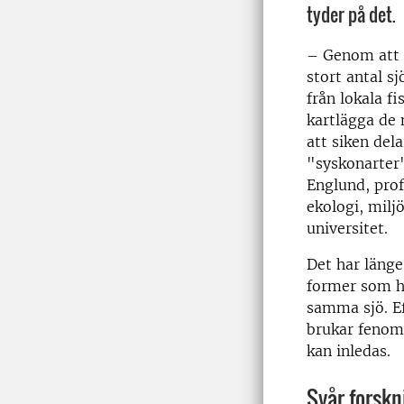
tyder på det.
– Genom att s
stort antal s
från lokala fi
kartlägga de 
att siken dela
"syskonarter
Englund, prof
ekologi, mil
universitet.
Det har länge
former som ha
samma sjö. E
brukar fenome
kan inledas.
Svår forskn