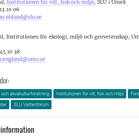
nd,
Institutionen för vilt, fisk och miljö
, SLU i Umeå
3 10 06
ar.ohlund@slu.se
, Institutionen för ekologi, miljö och geovetenskap, U
5 10 38
n.englund@umu.se
dor:
- och akvakulturforskning
Institutionen för vilt, fisk och miljö
For
ter
SLU Vattenforum
information