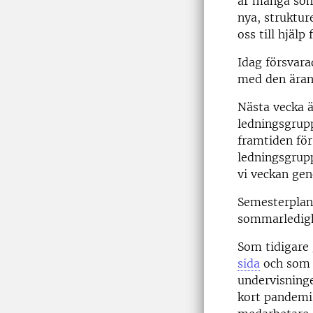
är många som
nya, struktur
oss till hjäl
Idag försvara
med den äran!
Nästa vecka 
ledningsgrupp
framtiden för
ledningsgrupp
vi veckan ge
Semesterplane
sommarledig
Som tidigare 
sida
och som H
undervisninge
kort pandemi