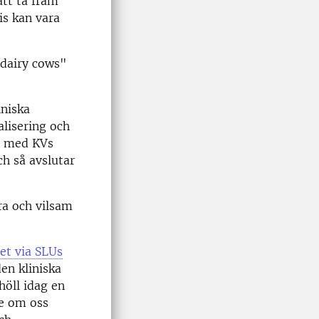
tt ta fram
is kan vara
 dairy cows"
niska
lisering och
te med KVs
ch så avslutar
ra och vilsam
et via SLUs
en kliniska
öll idag en
e om oss