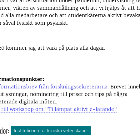
och vår arbetssituation under pandemin, undervisning o
er, vikten av sammanhållning och att vi hjälps åt att h
d alla medarbetare och att studentkårerna aktivt bevak
 såväl fysiskt som psykiskt.
0 kommer jag att vara på plats alla dagar.
rmationspunkter:
nformationsbrev från forskningssekreterarna.
Brevet inneh
utlysningar, nominering till priser och tips på några
aterade digitala möten.
ill workshop om "Tillämpat aktivt e-lärande"
dor:
Institutionen för kliniska vetenskaper