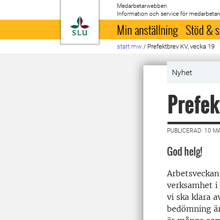
Medarbetarwebben
Information och service för medarbetar
Till startsida
Min anställning
Stöd & s
start mw
/
Prefektbrev KV, vecka 19
Nyhet
Prefek
PUBLICERAD: 10 M
God helg!
Arbetsveckan 
verksamhet i 
vi ska klara 
bedömning är 