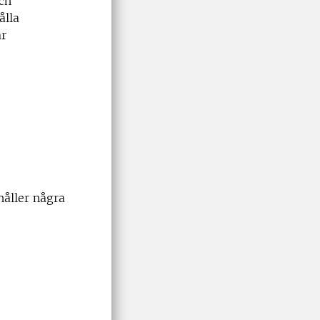
ch
ålla
ar
åller några