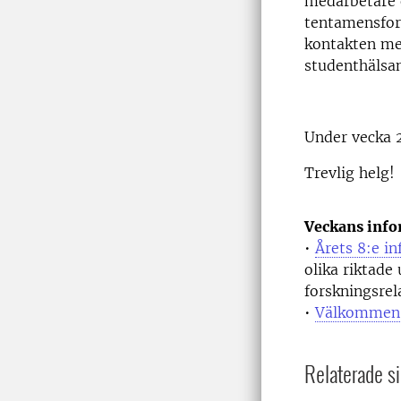
medarbetare 
tentamensform
kontakten me
studenthälsan
Under vecka 2
Trevlig helg!
Veckans info
•
Årets 8:e i
olika riktade 
forskningsrel
•
Välkommen t
Relaterade si