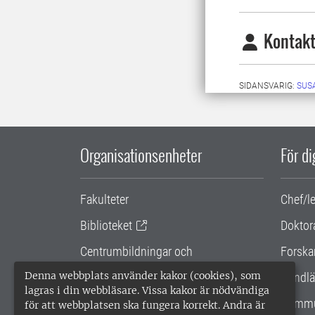
Kontakt
SIDANSVARIG:
SUS
Organisationsenheter
För d
Fakulteter
Chef/l
Biblioteket
Doktor
Centrumbildningar och
Forska
samarbetsprojekt
Denna webbplats använder kakor (cookies), som
Handlä
lagras i din webbläsare. Vissa kakor är nödvändiga
Gemensamma verksamhetsstödet
Kommu
för att webbplatsen ska fungera korrekt. Andra är