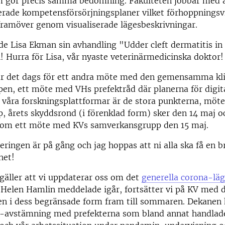
 gör precis samma bedömning. Fakulteten jobbar med a
erade kompetensförsörjningsplaner vilket förhoppningsv
p framöver genom visualiserade lägesbeskrivningar.
de Lisa Ekman sin avhandling "Udder cleft dermatitis in
 Hurra för Lisa, vår nyaste veterinärmedicinska doktor!
är det dags för ett andra möte med den gemensamma kli
en, ett möte med VHs prefektråd där planerna för digita
 våra forskningsplattformar är de stora punkterna, mö
, årets skyddsrond (i förenklad form) sker den 14 maj o
nom ett möte med KVs samverkansgrupp den 15 maj.
ringen är på gång och jag hoppas att ni alla ska få en b
het!
gäller att vi uppdaterar oss om det
generella corona-läg
elen Hamlin meddelade igår, fortsätter vi på KV med d
n i dess begränsade form fram till sommaren. Dekanen h
-avstämning med prefekterna som bland annat handlad