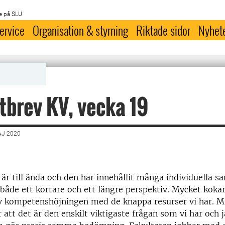
e på SLU
ervice
Organisation & styrning
Riktade sidor
Nyhet
tbrev KV, vecka 19
AJ 2020
är till ända och den har innehållit många individuella s
både ett kortare och ett längre perspektiv. Mycket kokar 
av kompetenshöjningen med de knappa resurser vi har. M
att det är den enskilt viktigaste frågan som vi har och j