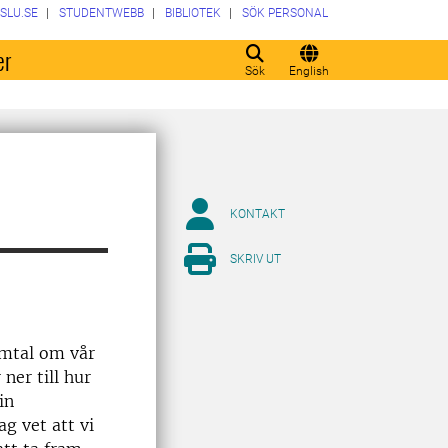
SLU.SE
STUDENTWEBB
BIBLIOTEK
SÖK PERSONAL
er
Sök
English
KONTAKT
SKRIV UT
amtal om vår
ner till hur
in
ag vet att vi