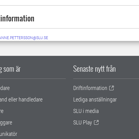
information
ANNE.PETTERSSON@SLU.SE
ig som är
Senaste nytt från
edare
Driftinformation
and eller handledare
Lediga anställningar
re
SLU i media
ggare
SLU Play
nikatör