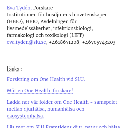
Eva Tydén,
Forskare
Institutionen för husdjurens biovetenskaper
(HBIO), HBIO, Avdelningen för
livsmedelssäkerhet, infektionsbiologi,
farmakologi och toxikologi (LIFT)
eva.tyden@slu.se
,
+4618671208, +46705743203
Länkar:
Forskning om One Health vid SLU.
Möt en One Health-forskare!
Ladda ner vår folder om One Health
- samspelet
mellan djurhälsa, humanhälsa och
ekosystemhälsa.
Läs mer om SLU Framtidens djur, natur och hälsa