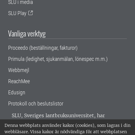
SLU i media
SLU Play
Vanliga verktyg
Proceedo (beställningar, fakturor)
Primula (ledighet, sjukanmälan, lönespec m.m.)
Webbmejl
ReachMee
Edusign
Protokoll och beslutslistor
SLU, Sveriges lantbruksuniversitet, har
verksamhet över hela Sverige. Huvudorter är
Denna webbplats använder kakor (cookies), som lagras i din
Alnarp, Uppsala och Umeå.
SLU är
webbläsare. Vissa kakor är nödvändiga för att webbplatsen