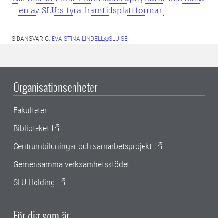
- en av SLU:s fyra framtidsplattformar.
SIDANSVARIG:
EVA-STINA.LINDELL@SLU.SE
Organisationsenheter
Fakulteter
Biblioteket
Centrumbildningar och samarbetsprojekt
Gemensamma verksamhetsstödet
SLU Holding
För dig som är