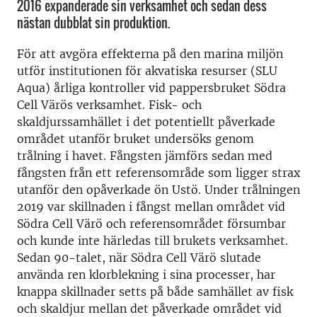
2016 expanderade sin verksamhet och sedan dess
nästan dubblat sin produktion.
För att avgöra effekterna på den marina miljön
utför institutionen för akvatiska resurser (SLU
Aqua) årliga kontroller vid pappersbruket Södra
Cell Värös verksamhet. Fisk- och
skaldjurssamhället i det potentiellt påverkade
området utanför bruket undersöks genom
trålning i havet. Fångsten jämförs sedan med
fångsten från ett referensområde som ligger strax
utanför den opåverkade ön Ustö. Under trålningen
2019 var skillnaden i fångst mellan området vid
Södra Cell Värö och referensområdet försumbar
och kunde inte härledas till brukets verksamhet.
Sedan 90-talet, när Södra Cell Värö slutade
använda ren klorblekning i sina processer, har
knappa skillnader setts på både samhället av fisk
och skaldjur mellan det påverkade området vid