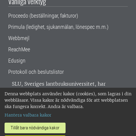
Vanliga verktyg
Proceedo (beställningar, fakturor)
Primula (ledighet, sjukanmälan, lönespec m.m.)
Webbmejl
ReachMee
Edusign
Protokoll och beslutslistor
SLU, Sveriges lantbruksuniversitet, har
verksamhet över hela Sverige. Huvudorter är
Denna webbplats använder kakor (cookies), som lagras i din
Alnarp, Uppsala och Umeå.
SLU är
webbläsare. Vissa kakor är nödvändiga för att webbplatsen
miljöcertifierat enligt ISO 14001. •
Telefon:
ska fungera korrekt. Andra är valbara.
018-67 10 00 • Org nr: 202100-2817 •
Om
Hantera valbara kakor
medarbetarwebben
•
SLU:s fakturaadress
•
Om SLU:s webbplatser
•
Vid KRIS
Tillåt bara nödvändiga kakor
•
Hantera kakor
•
Behandling av