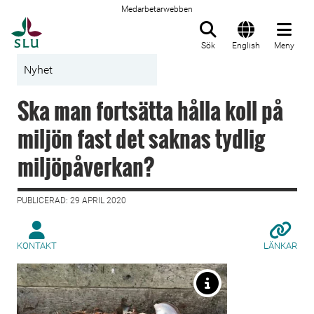
Medarbetarwebben
Till startsida
Sök
English
Meny
Nyhet
Ska man fortsätta hålla koll på
miljön fast det saknas tydlig
miljöpåverkan?
PUBLICERAD: 29 APRIL 2020
KONTAKT
LÄNKAR