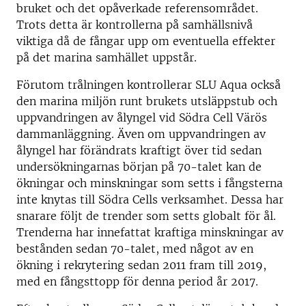
bruket och det opåverkade referensområdet.
Trots detta är kontrollerna på samhällsnivå
viktiga då de fångar upp om eventuella effekter
på det marina samhället uppstår.
Förutom trålningen kontrollerar SLU Aqua också
den marina miljön runt brukets utsläppstub och
uppvandringen av ålyngel vid Södra Cell Värös
dammanläggning. Även om uppvandringen av
ålyngel har förändrats kraftigt över tid sedan
undersökningarnas början på 70-talet kan de
ökningar och minskningar som setts i fångsterna
inte knytas till Södra Cells verksamhet. Dessa har
snarare följt de trender som setts globalt för ål.
Trenderna har innefattat kraftiga minskningar av
bestånden sedan 70-talet, med något av en
ökning i rekrytering sedan 2011 fram till 2019,
med en fångsttopp för denna period år 2017.