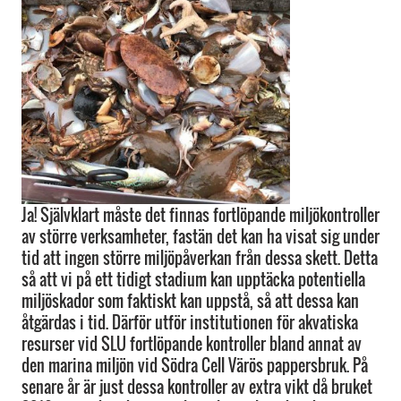
Ja! Självklart måste det finnas fortlöpande miljökontroller
av större verksamheter, fastän det kan ha visat sig under
tid att ingen större miljöpåverkan från dessa skett. Detta
så att vi på ett tidigt stadium kan upptäcka potentiella
miljöskador som faktiskt kan uppstå, så att dessa kan
åtgärdas i tid. Därför utför institutionen för akvatiska
resurser vid SLU fortlöpande kontroller bland annat av
den marina miljön vid Södra Cell Värös pappersbruk. På
senare år är just dessa kontroller av extra vikt då bruket