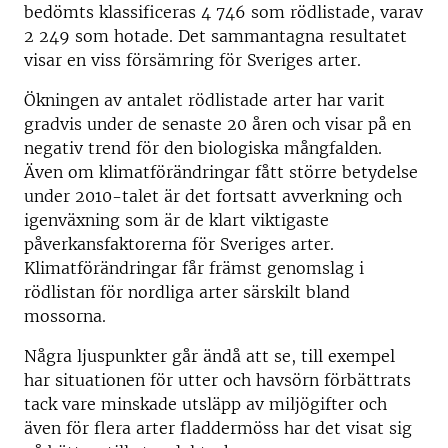
bedömts klassificeras 4 746 som rödlistade, varav
2 249 som hotade. Det sammantagna resultatet
visar en viss försämring för Sveriges arter.
Ökningen av antalet rödlistade arter har varit
gradvis under de senaste 20 åren och visar på en
negativ trend för den biologiska mångfalden.
Även om klimatförändringar fått större betydelse
under 2010-talet är det fortsatt avverkning och
igenväxning som är de klart viktigaste
påverkansfaktorerna för Sveriges arter.
Klimatförändringar får främst genomslag i
rödlistan för nordliga arter särskilt bland
mossorna.
Några ljuspunkter går ändå att se, till exempel
har situationen för utter och havsörn förbättrats
tack vare minskade utsläpp av miljögifter och
även för flera arter fladdermöss har det visat sig