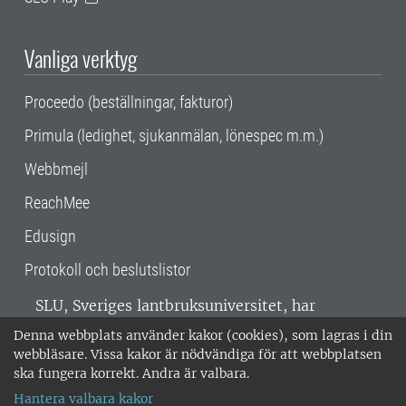
Vanliga verktyg
Proceedo (beställningar, fakturor)
Primula (ledighet, sjukanmälan, lönespec m.m.)
Webbmejl
ReachMee
Edusign
Protokoll och beslutslistor
SLU, Sveriges lantbruksuniversitet, har
verksamhet över hela Sverige. Huvudorter är
Denna webbplats använder kakor (cookies), som lagras i din
Alnarp, Uppsala och Umeå.
SLU är
webbläsare. Vissa kakor är nödvändiga för att webbplatsen
miljöcertifierat enligt ISO 14001. •
Telefon:
ska fungera korrekt. Andra är valbara.
018-67 10 00 • Org nr: 202100-2817 •
Om
Hantera valbara kakor