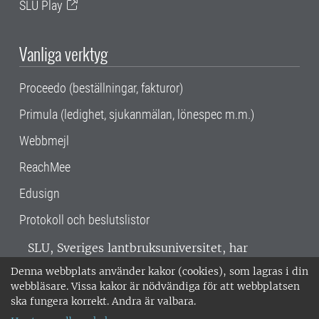
SLU Play
Vanliga verktyg
Proceedo (beställningar, fakturor)
Primula (ledighet, sjukanmälan, lönespec m.m.)
Webbmejl
ReachMee
Edusign
Protokoll och beslutslistor
SLU, Sveriges lantbruksuniversitet, har
verksamhet över hela Sverige. Huvudorter är
Denna webbplats använder kakor (cookies), som lagras i din
Alnarp, Uppsala och Umeå.
SLU är
webbläsare. Vissa kakor är nödvändiga för att webbplatsen
miljöcertifierat enligt ISO 14001. •
Telefon:
ska fungera korrekt. Andra är valbara.
018-67 10 00 • Org nr: 202100-2817 •
Om