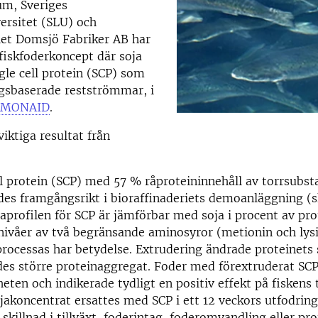
um, Sveriges
ersitet (SLU) och
iet Domsjö Fabriker AB har
 fiskfoderkoncept där soja
ngle cell protein (SCP) som
ogsbaserade restströmmar, i
LMONAID
.
viktiga resultat från
ll protein (SCP) med 57 % råproteininnehåll av torrsubst
des framgångsrikt i bioraffinaderiets demoanläggning (s
profilen för SCP är jämförbar med soja i procent av pr
nivåer av två begränsande aminosyror (metionin och lysi
rocessas har betydelse. Extrudering ändrade proteinets 
des större proteinaggregat. Foder med förextruderat SC
eten och indikerade tydligt en positiv effekt på fiskens t
ojakoncentrat ersattes med SCP i ett 12 veckors utfodrin
 skillnad i tillväxt, foderintag, foderomvandling eller pr