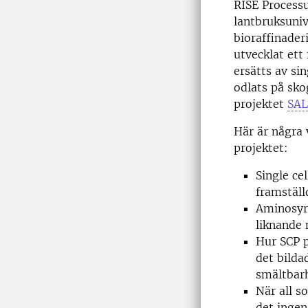
RISE Process
lantbruksuniv
bioraffinader
utvecklat ett
ersätts av si
odlats på sk
projektet
SA
Här är några 
projektet:
Single ce
framställ
Aminosyra
liknande 
Hur SCP p
det bilda
smältbarh
När all s
det ingen