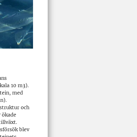
ans
kala 10 m3).
otein, med
n).
struktur och
P ökade
illväxt.
gsförsök blev
oteinets