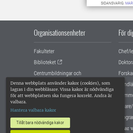
SIDANSVARIG:
MAR
Organisationsenheter
För d
Fakulteter
Chef/l
Biblioteket
Doktor
Centrumbildningar och
Forska
samarbetsprojekt
Denna webbplats använder kakor (cookies), som
Handlä
lagras i din webbläsare. Vissa kakor är nödvändiga
Gemensamma verksamhetsstödet
Kommu
för att webbplatsen ska fungera korrekt. Andra är
valbara.
SLU Holding
Lärare/
Hantera valbara kakor
Progra
Tillåt bara nödvändiga kakor
SLU, Sveriges lantbruksuniversitet, har