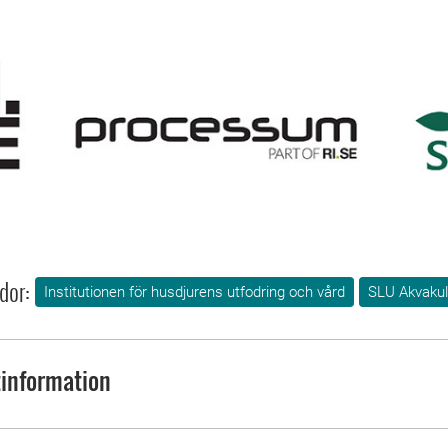
dor:
Institutionen för husdjurens utfodring och vård
SLU Akvakul
information