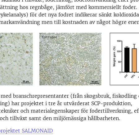
ttning hos regnbåge, jämfört med kommersiellt foder.
cykelanalys) för det nya fodret indikerar sänkt koldioxid
markanvändning men till kostnaden av något högre ener
 med branschrepresentanter (från skogsbruk, fiskodling
ning) har projektet i tre år utvärderat SCP-produktion,
ekniker och materialegenskaper för fodertillverkning, ef
 och tillväxt samt den miljömässiga hållbarheten.
projektet SALMONAID