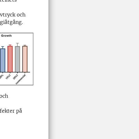
avtryck och
giåtgång.
 och
fekter på