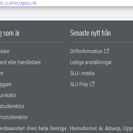
IE.LILJEHOLM@SLU.SE
ig som är
Senaste nytt från
edare
Driftinformation
and eller handledare
Lediga anställningar
re
SLU i media
ggare
SLU Play
nikatör
studierektor
mstudierektor
 verksamhet över hela Sverige. Huvudorter är Alnarp, U