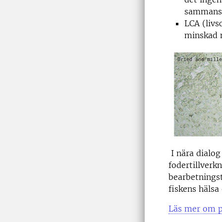
sammansä
LCA (livs
minskad 
I nära dialog
fodertillverk
bearbetningst
fiskens hälsa
Läs mer om 