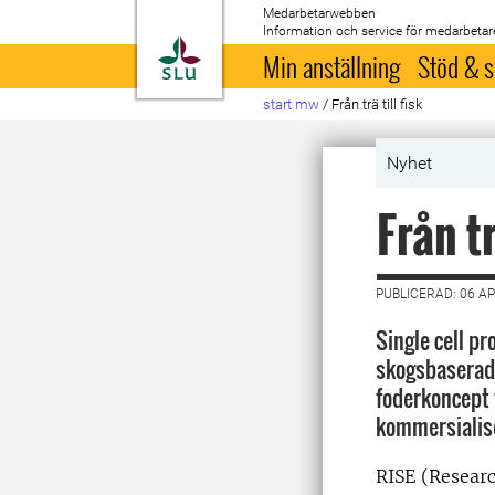
Medarbetarwebben
Information och service för medarbetar
Till startsida
Min anställning
Stöd & s
start mw
/
Från trä till fisk
Nyhet
Från tr
PUBLICERAD: 06 AP
Single cell pr
skogsbaserad
foderkoncept t
kommersialis
RISE (Researc