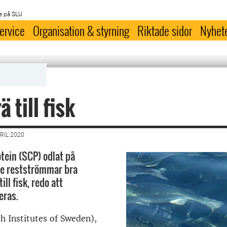
e på SLU
ervice
Organisation & styrning
Riktade sidor
Nyhet
ä till fisk
RIL 2020
otein (SCP) odlat på
e restströmmar bra
ill fisk, redo att
eras.
h Institutes of Sweden),