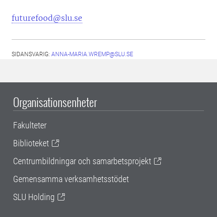
futurefood@slu.se
SIDANSVARIG:
ANNA-MARIA.WREMP@SLU.SE
Organisationsenheter
Fakulteter
Biblioteket
Centrumbildningar och samarbetsprojekt
Gemensamma verksamhetsstödet
SLU Holding