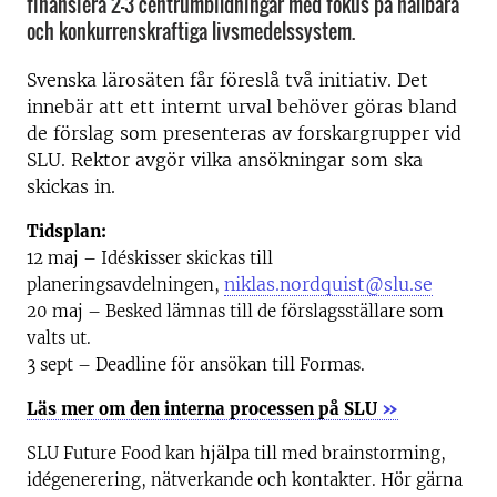
finansiera 2-3 centrumbildningar med fokus på hållbara
och konkurrenskraftiga livsmedelssystem.
Svenska lärosäten får föreslå två initiativ. Det
innebär att ett internt urval behöver göras bland
de förslag som presenteras av forskargrupper vid
SLU. Rektor avgör vilka ansökningar som ska
skickas in.
Tidsplan:
12 maj – Idéskisser skickas till
niklas.nordquist@slu.se
planeringsavdelningen,
20 maj – Besked lämnas till de förslagsställare som
valts ut.
3 sept – Deadline för ansökan till Formas.
»
Läs mer om den interna processen på SLU
SLU Future Food kan hjälpa till med brainstorming,
idégenerering, nätverkande och kontakter. Hör gärna