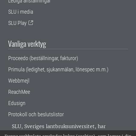
Lediga anställningar
SLU i media
SLU Play
Vanliga verktyg
Proceedo (beställningar, fakturor)
Primula (ledighet, sjukanmälan, lönespec m.m.)
Webbmejl
ReachMee
Edusign
Protokoll och beslutslistor
SLU, Sveriges lantbruksuniversitet, har
verksamhet över hela Sverige. Huvudorter är