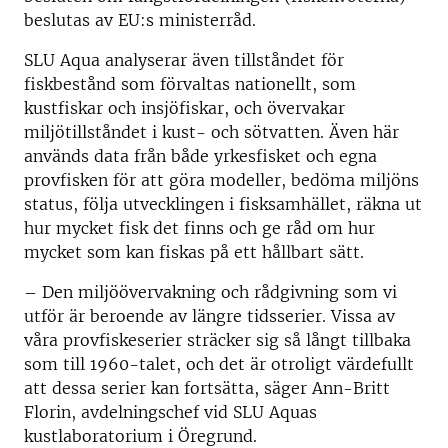
beslutas av EU:s ministerråd.
SLU Aqua analyserar även tillståndet för
fiskbestånd som förvaltas nationellt, som
kustfiskar och insjöfiskar, och övervakar
miljötillståndet i kust- och sötvatten. Även här
används data från både yrkesfisket och egna
provfisken för att göra modeller, bedöma miljöns
status, följa utvecklingen i fisksamhället, räkna ut
hur mycket fisk det finns och ge råd om hur
mycket som kan fiskas på ett hållbart sätt.
– Den miljöövervakning och rådgivning som vi
utför är beroende av längre tidsserier. Vissa av
våra provfiskeserier sträcker sig så långt tillbaka
som till 1960-talet, och det är otroligt värdefullt
att dessa serier kan fortsätta, säger Ann-Britt
Florin, avdelningschef vid SLU Aquas
kustlaboratorium i Öregrund.