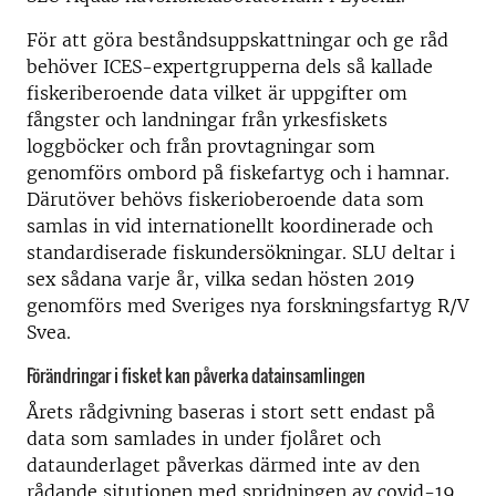
För att göra beståndsuppskattningar och ge råd
behöver ICES-expertgrupperna dels så kallade
fiskeriberoende data vilket är uppgifter om
fångster och landningar från yrkesfiskets
loggböcker och från provtagningar som
genomförs ombord på fiskefartyg och i hamnar.
Därutöver behövs fiskerioberoende data som
samlas in vid internationellt koordinerade och
standardiserade fiskundersökningar. SLU deltar i
sex sådana varje år, vilka sedan hösten 2019
genomförs med Sveriges nya forskningsfartyg R/V
Svea.
Förändringar i fisket kan påverka datainsamlingen
Årets rådgivning baseras i stort sett endast på
data som samlades in under fjolåret och
dataunderlaget påverkas därmed inte av den
rådande situtionen med spridningen av covid-19.