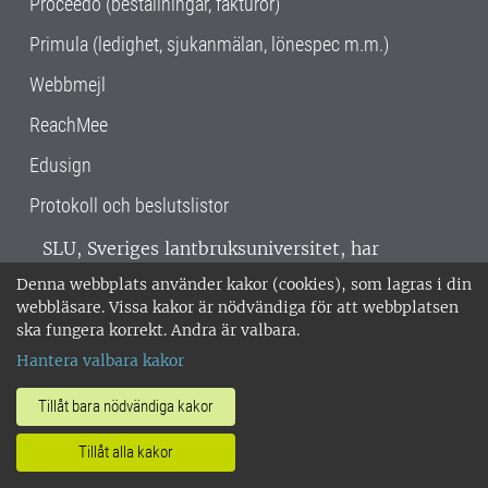
Proceedo (beställningar, fakturor)
Primula (ledighet, sjukanmälan, lönespec m.m.)
Webbmejl
ReachMee
Edusign
Protokoll och beslutslistor
SLU, Sveriges lantbruksuniversitet, har
verksamhet över hela Sverige. Huvudorter är
Denna webbplats använder kakor (cookies), som lagras i din
Alnarp, Uppsala och Umeå.
SLU är
webbläsare. Vissa kakor är nödvändiga för att webbplatsen
miljöcertifierat enligt ISO 14001. •
Telefon:
ska fungera korrekt. Andra är valbara.
018-67 10 00 • Org nr: 202100-2817 •
Om
Hantera valbara kakor
medarbetarwebben
•
SLU:s fakturaadress
•
Om SLU:s webbplatser
•
Vid KRIS
Tillåt bara nödvändiga kakor
•
Hantera kakor
•
Behandling av
Tillåt alla kakor
personuppgifter