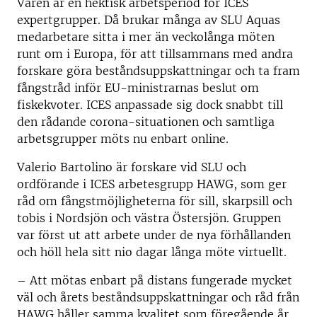
Våren är en hektisk arbetsperiod för ICES
expertgrupper. Då brukar många av SLU Aquas
medarbetare sitta i mer än veckolånga möten
runt om i Europa, för att tillsammans med andra
forskare göra beståndsuppskattningar och ta fram
fångstråd inför EU-ministrarnas beslut om
fiskekvoter. ICES anpassade sig dock snabbt till
den rådande corona-situationen och samtliga
arbetsgrupper möts nu enbart online.
Valerio Bartolino är forskare vid SLU och
ordförande i ICES arbetesgrupp HAWG, som ger
råd om fångstmöjligheterna för sill, skarpsill och
tobis i Nordsjön och västra Östersjön. Gruppen
var först ut att arbete under de nya förhållanden
och höll hela sitt nio dagar långa möte virtuellt.
– Att mötas enbart på distans fungerade mycket
väl och årets beståndsuppskattningar och råd från
HAWG håller samma kvalitet som föregående år,