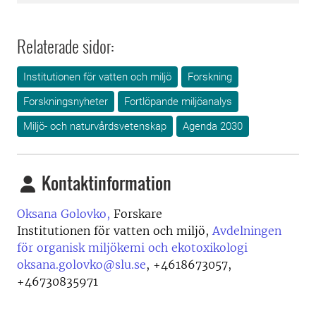
Relaterade sidor:
Institutionen för vatten och miljö
Forskning
Forskningsnyheter
Fortlöpande miljöanalys
Miljö- och naturvårdsvetenskap
Agenda 2030
Kontaktinformation
Oksana Golovko,
Forskare
Institutionen för vatten och miljö,
Avdelningen
för organisk miljökemi och ekotoxikologi
oksana.golovko@slu.se
,
+4618673057,
+46730835971