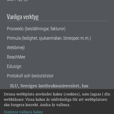
Vanliga verktyg
Proceedo (beställningar, fakturor)
Primula (ledighet, sjukanmälan, lönespec m.m.)
Webbmejl
ReachMee
Edusign
Protokoll och beslutslistor
SLU, Sveriges lantbruksuniversitet, har
verksamhet över hela Sverige. Huvudorter är
Denna webbplats använder kakor (cookies), som lagras i din
Alnarp, Uppsala och Umeå.
SLU är
webbläsare. Vissa kakor är nödvändiga för att webbplatsen
miljöcertifierat enligt ISO 14001. •
Telefon:
ska fungera korrekt. Andra är valbara.
018-67 10 00 • Org nr: 202100-2817 •
Om
Hantera valbara kakor