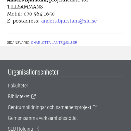
TILLSAMMANS
Mobil: 070 564 1650
E-postadress:
anders.bjurstam@slu.se
SIDANSVARIG:
CHARLOTTA.LANTZ@SLU.SE
Organisationsenheter
Fakulteter
Biblioteket
Centrumbildningar och samarbetsprojekt
Gemensamma verksamhetsstödet
SLU Holding