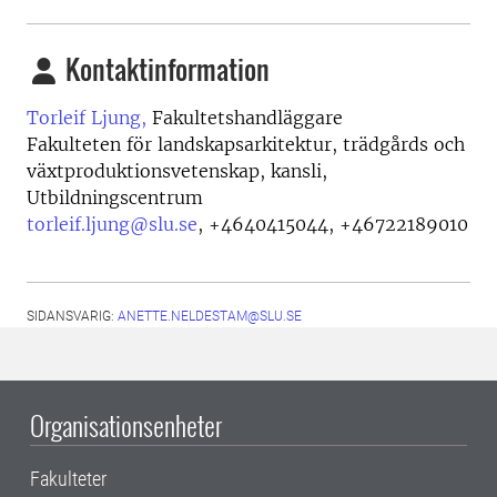
Kontaktinformation
Torleif Ljung,
Fakultetshandläggare
Fakulteten för landskapsarkitektur, trädgårds och
växtproduktionsvetenskap, kansli,
Utbildningscentrum
torleif.ljung@slu.se
,
+4640415044, +46722189010
SIDANSVARIG:
ANETTE.NELDESTAM@SLU.SE
Organisationsenheter
Fakulteter