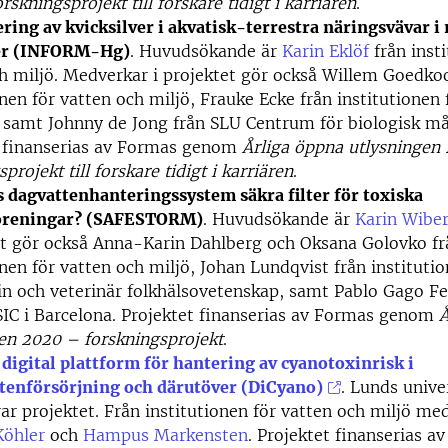
skningsprojekt till forskare tidigt i karriären
.
ing av kvicksilver i akvatisk-terrestra näringsvävar i
er (INFORM-Hg)
. Huvudsökande är
Karin Eklöf
från insti
h miljö. Medverkar i projektet gör också Willem Goedko
nen för vatten och miljö, Frauke Ecke från institutionen fö
 samt Johnny de Jong från SLU Centrum för biologisk må
t finanserias av Formas genom
Årliga öppna utlysningen
projekt till forskare tidigt i karriären
.
 dagvattenhanteringssystem säkra filter för toxiska
oreningar? (SAFESTORM)
. Huvudsökande är
Karin Wibe
et gör också Anna-Karin Dahlberg och Oksana Golovko fr
onen för vatten och miljö, Johan Lundqvist från institutio
n och veterinär folkhälsovetenskap, samt Pablo Gago Fe
C i Barcelona. Projektet finanserias av Formas genom
Å
en 2020 – forskningsprojekt
.
digital plattform för hantering av cyanotoxinrisk i
ttenförsörjning och därutöver (DiCyano)
. Lunds unive
ar projektet. Från institutionen för vatten och miljö me
Köhler
och
Hampus Markensten
. Projektet finanserias a