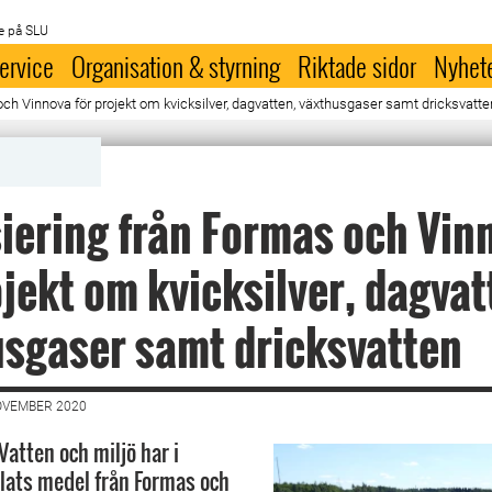
e på SLU
ervice
Organisation & styrning
Riktade sidor
Nyhet
ch Vinnova för projekt om kvicksilver, dagvatten, växthusgaser samt dricksvatte
iering från Formas och Vin
ojekt om kvicksilver, dagvat
sgaser samt dricksvatten
OVEMBER 2020
Vatten och miljö har i
elats medel från Formas och