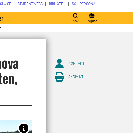
SLU.SE
STUDENTWEBB
BIBLIOTEK
SÖK PERSONAL
er
Sök
English
n
nova
KONTAKT
ten,
SKRIV UT