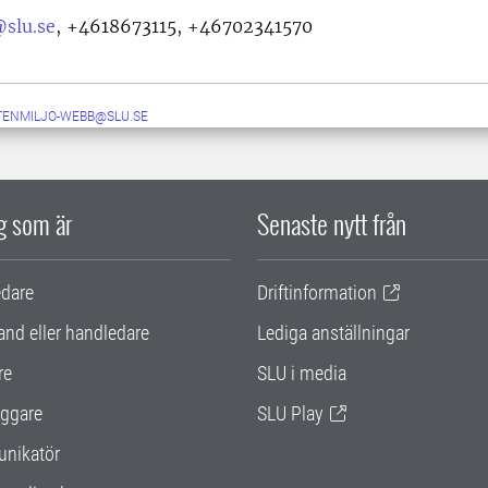
@slu.se
,
+4618673115, +46702341570
TENMILJO-WEBB@SLU.SE
ig som är
Senaste nytt från
edare
Driftinformation
and eller handledare
Lediga anställningar
re
SLU i media
ggare
SLU Play
nikatör