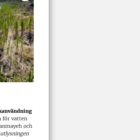
rkanvändning
n för vatten
eranmayeh och
 utlysningen