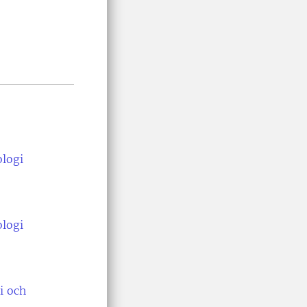
ologi
ologi
i och