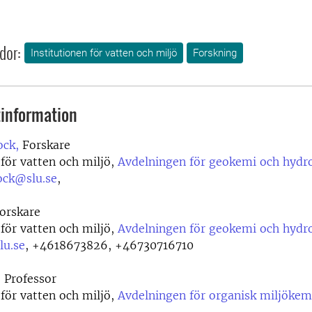
dor:
Institutionen för vatten och miljö
Forskning
information
ock,
Forskare
 för vatten och miljö,
Avdelningen för geokemi och hydr
ock@slu.se
,
orskare
 för vatten och miljö,
Avdelningen för geokemi och hydr
lu.se
,
+4618673826, +46730716710
,
Professor
 för vatten och miljö,
Avdelningen för organisk miljökem