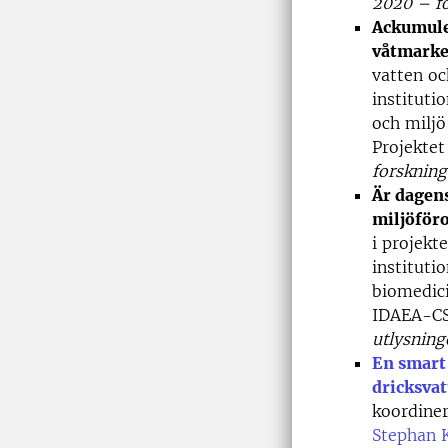
2020 – for
Ackumuler
våtmark
vatten oc
institutio
och miljö
Projekte
forsknings
Är dagens
miljöför
i projekt
instituti
biomedici
IDAEA-CSI
utlysning
En smart 
dricksva
koordiner
Stephan 