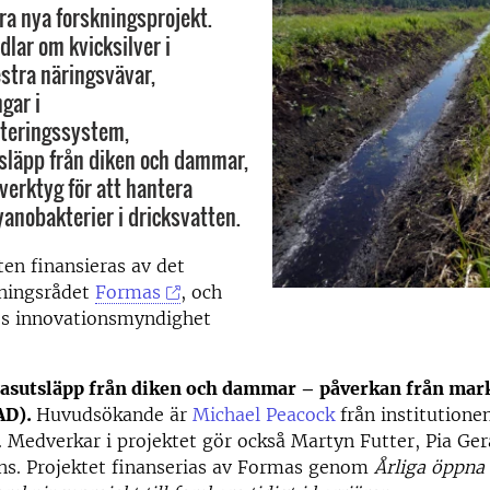
yra nya forskningsprojekt.
dlar om kvicksilver i
estra näringsvävar,
gar i
teringssystem,
släpp från diken och dammar,
verktyg för att hantera
yanobakterier i dricksvatten.
ten finansieras av det
kningsrådet
Formas
, och
ges innovationsmyndighet
asutsläpp från diken och dammar – påverkan från ma
AD).
Huvudsökande är
Michael Peacock
från institutione
. Medverkar i projektet gör också Martyn Futter, Pia G
ns. Projektet finanserias av Formas genom
Årliga öppna