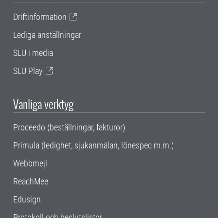
Driftinformation
Lediga anställningar
SLU i media
SLU Play
Vanliga verktyg
Proceedo (beställningar, fakturor)
Primula (ledighet, sjukanmälan, lönespec m.m.)
Webbmejl
ReachMee
Edusign
Protokoll och beslutslistor