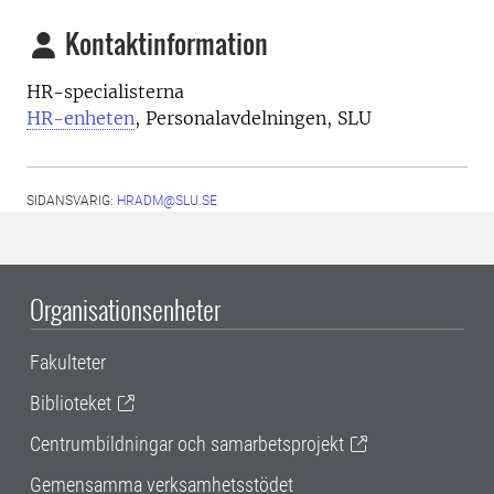
Kontaktinformation
HR-specialisterna
HR-enheten
, Personalavdelningen, SLU
SIDANSVARIG:
HRADM@SLU.SE
Organisationsenheter
Fakulteter
Biblioteket
Centrumbildningar och samarbetsprojekt
Gemensamma verksamhetsstödet