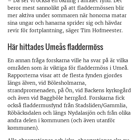
– Då ser vi också en ökning i antalet fynd. Det
beror mest sannolikt på att fladdermössen blir
mer aktiva under sommaren när honorna matar
sina ungar och hanarna sprider sig och hävdar
revir för fortplantning, säger Tim Hofmeester.
Här hittades Umeås fladdermöss
En annan fråga forskarna ville ha svar på är vilka
områden som är viktiga för fladdermöss i Umeå.
Rapporterna visar att de flesta fynden gjordes
längs älven, vid Bölesholmarna,
strandpromenaden, på Ön, vid Backens kyrkogård
och även vid Baggböle herrgård. Forskarna fick
också fladdermusfynd från Stadsliden/Gammlia,
Röbäcksdalen och längs Nydalasjön och från olika
andra delen i kommunen (och även utanför
kommunen).