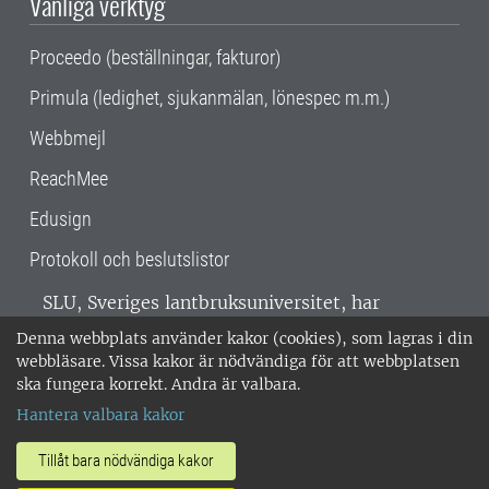
Vanliga verktyg
Proceedo (beställningar, fakturor)
Primula (ledighet, sjukanmälan, lönespec m.m.)
Webbmejl
ReachMee
Edusign
Protokoll och beslutslistor
SLU, Sveriges lantbruksuniversitet, har
verksamhet över hela Sverige. Huvudorter är
Denna webbplats använder kakor (cookies), som lagras i din
Alnarp, Uppsala och Umeå.
SLU är
webbläsare. Vissa kakor är nödvändiga för att webbplatsen
miljöcertifierat enligt ISO 14001. •
Telefon:
ska fungera korrekt. Andra är valbara.
018-67 10 00 • Org nr: 202100-2817 •
Om
Hantera valbara kakor
medarbetarwebben
•
SLU:s fakturaadress
•
Om SLU:s webbplatser
•
Vid KRIS
Tillåt bara nödvändiga kakor
•
Hantera kakor
•
Behandling av