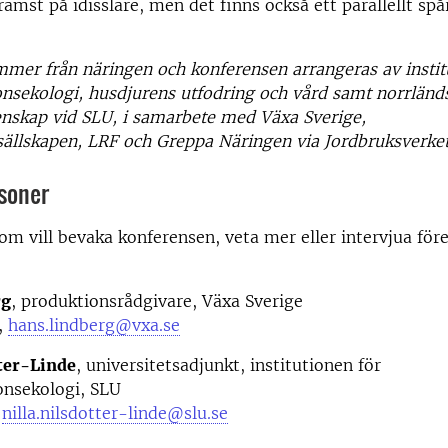
rämst på idisslare, men det finns också ett parallellt spå
ommer från näringen och konferensen arrangeras av instit
nsekologi, husdjurens utfodring och vård samt norrländ
enskap vid SLU, i samarbete med Växa Sverige,
ällskapen, LRF och Greppa Näringen via Jordbruksverket
soner
som vill bevaka konferensen, veta mer eller intervjua för
:
rg
, produktionsrådgivare, Växa Sverige
,
hans.lindberg@vxa.se
tter-Linde
, universitetsadjunkt, institutionen för
onsekologi, SLU
,
nilla.nilsdotter-linde@slu.se