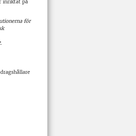
r inriktat på
utionerna för
sk
.
edragshållare