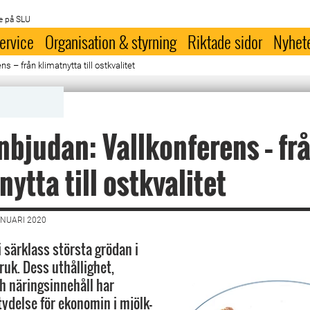
e på SLU
ervice
Organisation & styrning
Riktade sidor
Nyhet
s – från klimatnytta till ostkvalitet
nbjudan: Vallkonferens – fr
nytta till ostkvalitet
ANUARI 2020
i särklass största grödan i
ruk. Dess uthållighet,
h näringsinnehåll har
ydelse för ekonomin i mjölk-