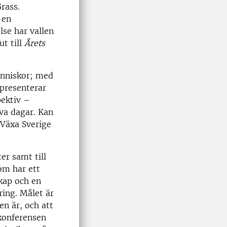
rass.
 en
lse har vallen
t till
Årets
änniskor; med
 presenterar
pektiv –
iva dagar. Kan
 Växa Sverige
er samt till
om har ett
skap och en
ring. Målet är
en är, och att
 konferensen