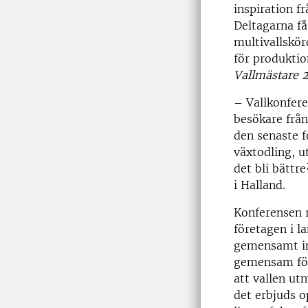
inspiration f
Deltagarna få
multivallskör
för produktio
Vallmästare 
– Vallkonfere
besökare från 
den senaste f
växtodling, u
det bli bättr
i Halland.
Konferensen ri
företagen i l
gemensamt int
gemensam förs
att vallen ut
det erbjuds op