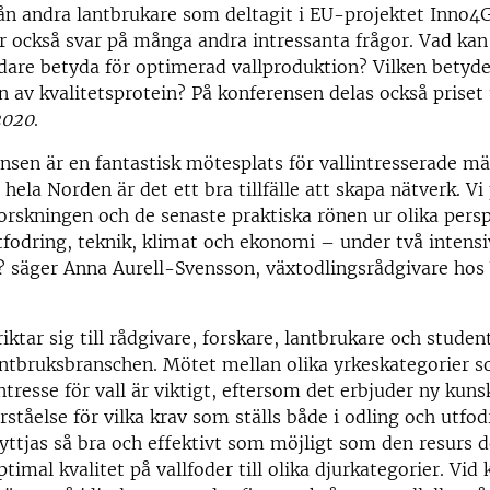
rån andra lantbrukare som deltagit i EU-projektet Inno4G
r också svar på många andra intressanta frågor. Vad kan
dare betyda för optimerad vallproduktion? Vilken betyde
n av kvalitetsprotein? På konferensen delas också priset u
2020
.
nsen är en fantastisk mötesplats för vallintresserade m
hela Norden är det ett bra tillfälle att skapa nätverk. Vi
orskningen och de senaste praktiska rönen ur olika pers
tfodring, teknik, klimat och ekonomi – under två intens
e? säger Anna Aurell-Svensson, växtodlingsrådgivare hos
ktar sig till rådgivare, forskare, lantbrukare och student
antbruksbranschen. Mötet mellan olika yrkeskategorier s
resse för vall är viktigt, eftersom det erbjuder ny kun
tåelse för vilka krav som ställs både i odling och utfod
nyttjas så bra och effektivt som möjligt som den resurs d
timal kvalitet på vallfoder till olika djurkategorier. Vid