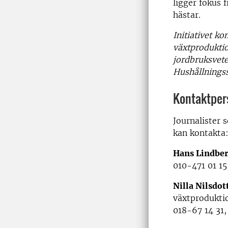
ligger fokus f
hästar.
Initiativet k
växtproduktio
jordbruksvet
Hushållningss
Kontaktper
Journalister 
kan kontakta
Hans Lindbe
010-471 01 15
Nilla Nilsdo
växtprodukti
018-67 14 31