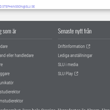
ID.STEPHANSSON@SLU.SE
ig som är
Senaste nytt från
edare
Driftinformation
and eller handledare
Lediga anställningar
re
SLU i media
ggare
SLU Play
nikatör
studierektor
mstudierektor