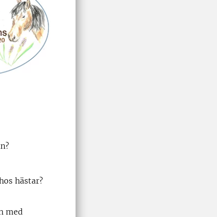
an?
 hos hästar?
on med