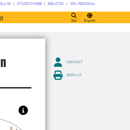
SLU.SE
STUDENTWEBB
BIBLIOTEK
SÖK PERSONAL
er
Sök
English
ån
KONTAKT
SKRIV UT