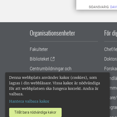
SIDANSVARIG:
DAV
Organisationsenheter
För d
Fakulteter
Chef/l
Biblioteket
Doktor
Centrumbildningar och
Forska
samarbetsprojekt
Denna webbplats använder kakor (cookies), som
Handlä
lagras i din webbläsare. Vissa kakor är nödvändiga
Gemensamma verksamhetsstödet
Kommu
för att webbplatsen ska fungera korrekt. Andra är
valbara.
SLU Holding
Lärare/
Hantera valbara kakor
Progra
Tillåt bara nödvändiga kakor