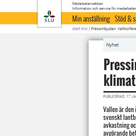
Medarbetarwebben
Information och service för medarbetar
Till startsida
Min anställning
Stöd & s
start mw
/
Pressinbjudan: Vallkonferen
Nyhet
Pressi
klimat
PUBLICERAD: 17 J
Vallen är den 
svenskt lantb
avkastning oc
avgörande bet