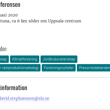
ferensen
uari 2020
Ultuna, ca 6 km söder om Uppsala centrum
dor:
skap
Klimatforskning
Jordbruksvetenskap
ör växtproduktionsekologi
Forskningsnyheter
Pressmeddelanden
information
david.stephansson@slu.se