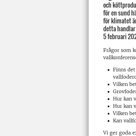
och köttproduk
för en sund h
för klimatet ä
detta handlar
5 februari 20
Frågor som 
vallkonferens
Finns det
vallfoder
Vilken be
Grovfoder
Hur kan v
Hur kan v
Vilken be
Kan vallf
Vi ger goda 