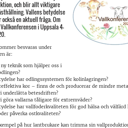
tion, och blir allt viktigare
ästhållning. Vallens betydelse
r också en aktuell fråga. Om
 Vallkonferensen i Uppsala 4–
20.
kommer besvaras under
en är:
 ny teknik som hjälper oss i
odlingen?
tydelse har odlingssystemen för kolinlagringen?
effektiva kor – finns de och producerar de mindre met
i underlätta betesdriften?
i göra vallarna tåligare för extremväder?
tydelse har vallfoderkvaliteten för god hälsa och välfärd
oder påverka ostkvaliteten?
exempel på hur lantbrukare kan trimma sin vallprodukti