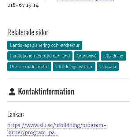
018-67 19 14
Relaterade sidor:
Landskapsplanering och -arkitektur
Institutionen för stad och land
Grundnivå
Utbildning
Pressmeddelanden
Utbildningsnyheter
Uppsala
Kontaktinformation
Länkar:
https://www.slu.se/utbildning/program-
kurser/program-pa-