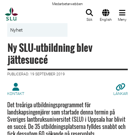
Medarbetarwebben
Till startsida
Sök
English
Meny
Nyhet
Ny SLU-utbildning blev
jättesuccé
PUBLICERAD: 19 SEPTEMBER 2019
KONTAKT
LÄNKAR
Det treåriga utbildningsprogrammet för
landskapsingenjörer som startade denna termin på
Sveriges lantbruksuniversitet (SLU) i Uppsala har blivit
en succé. De 35 utbildningsplatserna fylldes snabbt och
fick dessutom 60 sökande på reservplats.