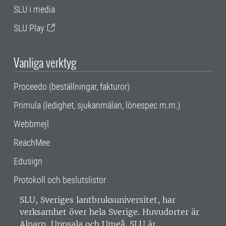
SLU i media
SLU Play
Vanliga verktyg
Proceedo (beställningar, fakturor)
Primula (ledighet, sjukanmälan, lönespec m.m.)
Webbmejl
ReachMee
Edusign
Protokoll och beslutslistor
SLU, Sveriges lantbruksuniversitet, har
verksamhet över hela Sverige. Huvudorter är
Alnarp, Uppsala och Umeå.
SLU är