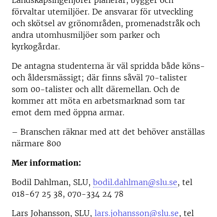
Landskapsingenjörer planerar, bygger och
förvaltar utemiljöer. De ansvarar för utveckling
och skötsel av grönområden, promenadstråk och
andra utomhusmiljöer som parker och
kyrkogårdar.
De antagna studenterna är väl spridda både köns-
och åldersmässigt; där finns såväl 70-talister
som 00-talister och allt däremellan. Och de
kommer att möta en arbetsmarknad som tar
emot dem med öppna armar.
– Branschen räknar med att det behöver anställas
närmare 800
Mer information:
Bodil Dahlman, SLU,
bodil.dahlman@slu.se
, tel
018-67 25 38, 070-334 24 78
Lars Johansson, SLU,
lars.johansson@slu.se
, tel