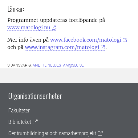
Länkar:
Programmet uppdateras fortlöpande på
www.matologi.nu
.
Mer info även på
www.facebook.com/matologi
och på
www.instagram.com/matologi
.
SIDANSVARIG:
ANETTE.NELDESTAM@SLU.SE
Organisationsenheter
Fakulteter
Biblioteket
Centrumbildningar och samarbetsprojekt