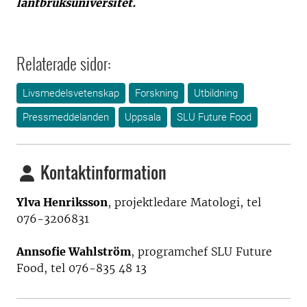
lantbruksuniversitet.
Relaterade sidor:
Livsmedelsvetenskap
Forskning
Utbildning
Pressmeddelanden
Uppsala
SLU Future Food
Kontaktinformation
Ylva Henriksson
, projektledare Matologi, tel
076-3206831
Annsofie Wahlström
, programchef SLU Future
Food, tel 076-835 48 13