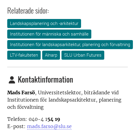
Relaterade sidor:
Landskapsplanering och -arkitektur
Institutionen för människa och samhälle
Institutionen för landskapsarkitektur, planering och förvaltning
LTV-fakulteten
Alnarp
SLU Urban Futures
Kontaktinformation
Mads Farsö
, Universitetslektor, biträdande vid
Institutionen för landskapsarkitektur, planering
och förvaltning
Telefon: 040-4 1
54 19
E-post:
mads.farso@slu.se