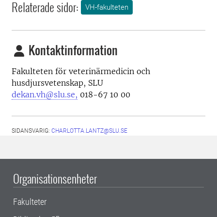
Relaterade sidor:
VH-fakulteten
Kontaktinformation
Fakulteten för veterinärmedicin och
husdjursvetenskap, SLU
dekan.vh@slu.se,
018-67 10 00
SIDANSVARIG:
CHARLOTTA.LANTZ@SLU.SE
Organisationsenheter
Fakulteter