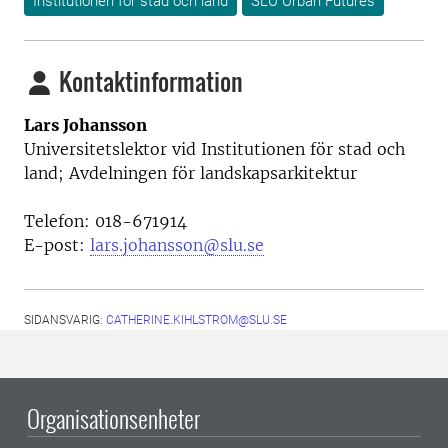
Institutionen för stad och land
SLU Urban Futures
Kontaktinformation
Lars Johansson
Universitetslektor vid
Institutionen för stad och
land; Avdelningen för landskapsarkitektur
Telefon:
018-
671914
E-post:
lars.johansson@slu.se
SIDANSVARIG:
CATHERINE.KIHLSTROM@SLU.SE
Organisationsenheter