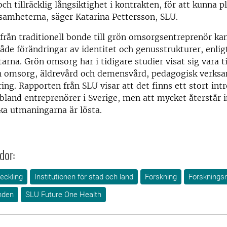
ch tillräcklig långsiktighet i kontrakten, för att kunna p
samheterna, säger Katarina Pettersson, SLU.
 från traditionell bonde till grön omsorgsentreprenör kan
åde förändringar av identitet och genusstrukturer, enlig
arna. Grön omsorg har i tidigare studier visat sig vara ti
h omsorg, äldrevård och demensvård, pedagogisk verks
ring. Rapporten från SLU visar att det finns ett stort int
land entreprenörer i Sverige, men att mycket återstår 
ka utmaningarna är lösta.
dor:
eckling
Institutionen för stad och land
Forskning
Forsknings
nden
SLU Future One Health