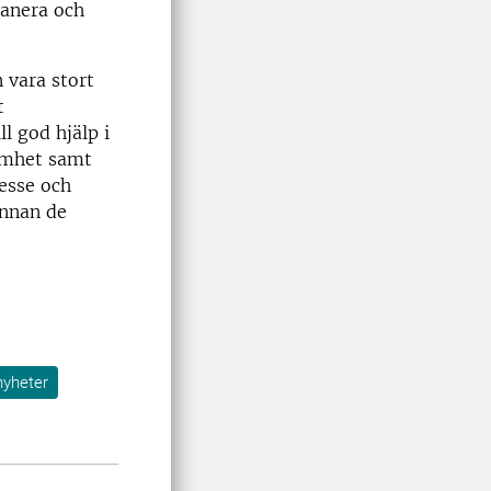
lanera och
 vara stort
t
ll god hjälp i
amhet samt
resse och
innan de
nyheter