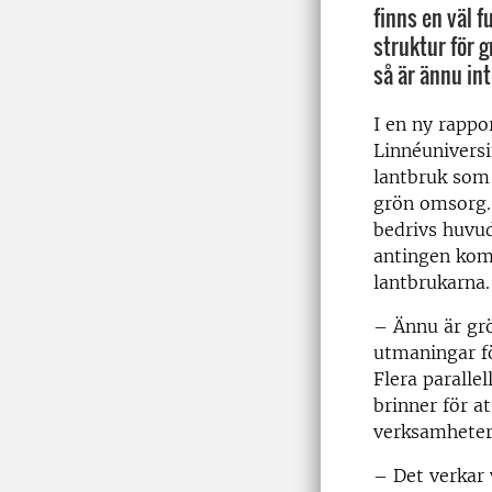
finns en väl 
struktur för 
så är ännu inte
I en ny rappo
Linnéuniversi
lantbruk som 
grön omsorg. 
bedrivs huvud
antingen komb
lantbrukarna
– Ännu är gr
utmaningar f
Flera parallel
brinner för at
verksamhetern
– Det verkar v