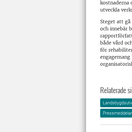
kostnaderna o
utveckla verk
Steget att gå
och innebär b
rapportförfatt
både vård oc
för rehabilite
engagemang b
organisatoris
Relaterade si
Landsbygdsutv
Pressmeddela