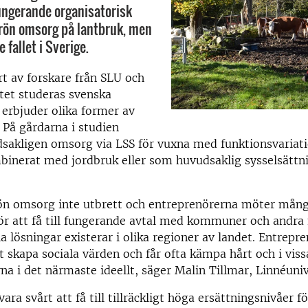
fungerande organisatorisk
grön omsorg på lantbruk, men
 fallet i Sverige.
rt av forskare från SLU och
tet studeras svenska
erbjuder olika former av
På gårdarna i studien
sakligen omsorg via LSS för vuxna med funktionsvariati
inerat med jordbruk eller som huvudsaklig sysselsättni
.
ön omsorg inte utbrett och entreprenörerna möter mån
ör att få till fungerande avtal med kommuner och andra
la lösningar existerar i olika regioner av landet. Entrepr
t skapa sociala värden och får ofta kämpa hårt och i vissa
a i det närmaste ideellt, säger Malin Tillmar, Linnéuniv
ara svårt att få till tillräckligt höga ersättningsnivåer fö