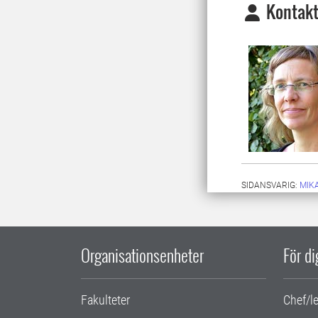
Kontakt
SIDANSVARIG:
MIK
Organisationsenheter
För d
Fakulteter
Chef/l