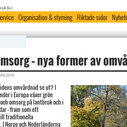
e på SLU
ervice
Organisation & styrning
Riktade sidor
Nyhet
msorg – nya former av omv
ARS 2019
idens omvårdnad se ut? I
länder i Europa växer grön
 och omsorg på lantbruk och i
dar – fram som ett
ll traditionella
 I Norge och Nederländerna