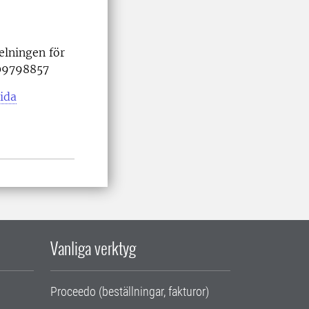
delningen för
709798857
ida
Vanliga verktyg
Proceedo (beställningar, fakturor)