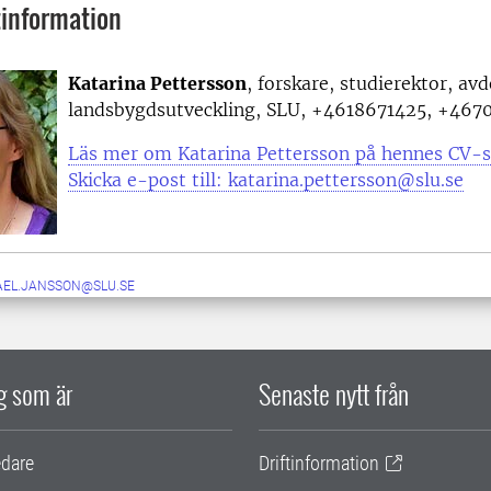
information
Katarina Pettersson
, forskare, studierektor, av
landsbygdsutveckling, SLU, +4618671425, +46
Läs mer om Katarina Pettersson på hennes CV-s
Skicka e-post till: katarina.pettersson@slu.se
AEL.JANSSON@SLU.SE
ig som är
Senaste nytt från
edare
Driftinformation