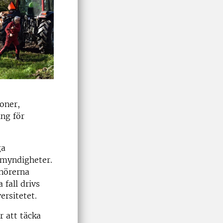
oner,
ng för
ga
 myndigheter.
enörerna
 fall drivs
ersitetet.
r att täcka