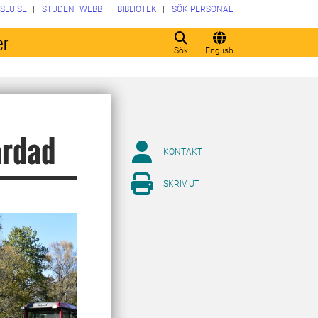
SLU.SE
STUDENTWEBB
BIBLIOTEK
SÖK PERSONAL
er
Sök
English
årdad
KONTAKT
SKRIV UT