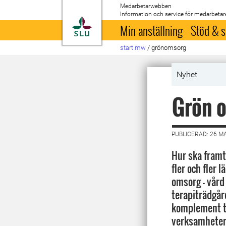
Medarbetarwebben
Information och service för medarbetar
Till startsida
Min anställning
Stöd & s
start mw
/
grönomsorg
Nyhet
Grön o
PUBLICERAD: 26 M
Hur ska framt
fler och fler 
omsorg – vård
terapiträdgår
komplement ti
verksamheter.