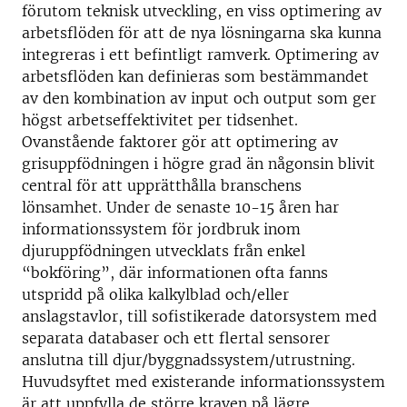
förutom teknisk utveckling, en viss optimering av
arbetsflöden för att de nya lösningarna ska kunna
integreras i ett befintligt ramverk. Optimering av
arbetsflöden kan definieras som bestämmandet
av den kombination av input och output som ger
högst arbetseffektivitet per tidsenhet.
Ovanstående faktorer gör att optimering av
grisuppfödningen i högre grad än någonsin blivit
central för att upprätthålla branschens
lönsamhet. Under de senaste 10-15 åren har
informationssystem för jordbruk inom
djuruppfödningen utvecklats från enkel
“bokföring”, där informationen ofta fanns
utspridd på olika kalkylblad och/eller
anslagstavlor, till sofistikerade datorsystem med
separata databaser och ett flertal sensorer
anslutna till djur/byggnadssystem/utrustning.
Huvudsyftet med existerande informationssystem
är att uppfylla de större kraven på lägre