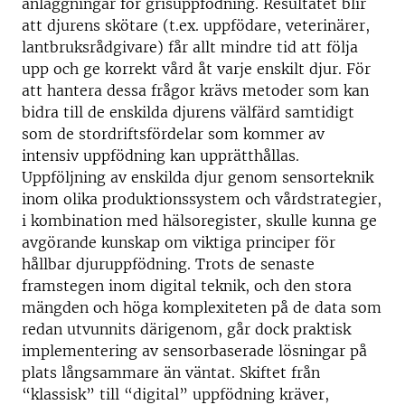
anläggningar för grisuppfödning. Resultatet blir
att djurens skötare (t.ex. uppfödare, veterinärer,
lantbruksrådgivare) får allt mindre tid att följa
upp och ge korrekt vård åt varje enskilt djur. För
att hantera dessa frågor krävs metoder som kan
bidra till de enskilda djurens välfärd samtidigt
som de stordriftsfördelar som kommer av
intensiv uppfödning kan upprätthållas.
Uppföljning av enskilda djur genom sensorteknik
inom olika produktionssystem och vårdstrategier,
i kombination med hälsoregister, skulle kunna ge
avgörande kunskap om viktiga principer för
hållbar djuruppfödning. Trots de senaste
framstegen inom digital teknik, och den stora
mängden och höga komplexiteten på de data som
redan utvunnits därigenom, går dock praktisk
implementering av sensorbaserade lösningar på
plats långsammare än väntat. Skiftet från
“klassisk” till “digital” uppfödning kräver,