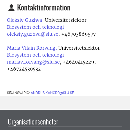
Kontaktinformation
Oleksiy Guzhva,
Universitetslektor
Biosystem och teknologi
oleksiy.guzhva@slu.se
,
+46703869577
Maria Vilain Rørvang,
Universitetslektor
Biosystem och teknologi
mariav.rorvang@slu.se
,
+4640415229,
+46724530532
SIDANSVARIG:
ANDRUS.KANGRO@SLU.SE
Organisationsenheter