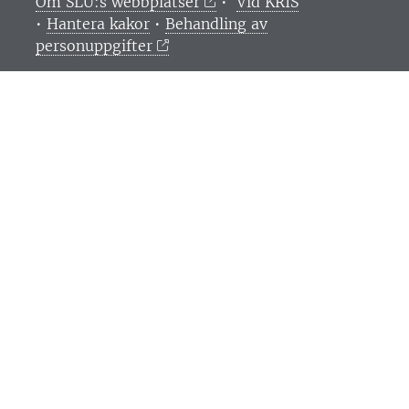
Om SLU:s webbplatser
•
Vid KRIS
•
Hantera kakor
•
Behandling av
personuppgifter