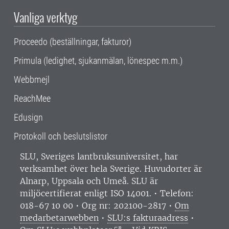
Vanliga verktyg
Proceedo (beställningar, fakturor)
Primula (ledighet, sjukanmälan, lönespec m.m.)
Webbmejl
ReachMee
Edusign
Protokoll och beslutslistor
SLU, Sveriges lantbruksuniversitet, har
verksamhet över hela Sverige. Huvudorter är
Alnarp, Uppsala och Umeå.
SLU är
miljöcertifierat enligt ISO 14001. •
Telefon:
018-67 10 00 • Org nr: 202100-2817 •
Om
medarbetarwebben
•
SLU:s fakturaadress
•