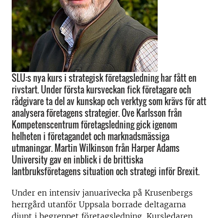
SLU:s nya kurs i strategisk företagsledning har fått en
rivstart. Under första kursveckan fick företagare och
rådgivare ta del av kunskap och verktyg som krävs för att
analysera företagens strategier. Ove Karlsson från
Kompetenscentrum företagsledning gick igenom
helheten i företagandet och marknadsmässiga
utmaningar. Martin Wilkinson från Harper Adams
University gav en inblick i de brittiska
lantbruksföretagens situation och strategi inför Brexit.
Under en intensiv januarivecka på Krusenbergs
herrgård utanför Uppsala borrade deltagarna
djupt i begreppet företagsledning. Kursledaren