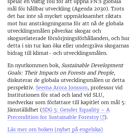
spelar en viktig roll för att uppnå FN:s globala
mål för hållbar utveckling (Agenda 2030). Trots
det har inte så mycket uppmärksamhet riktats
mot hur ansträngningarna för att nå de globala
utvecklingsmålen påverkar skogar och
skogsrelaterade försörjningsförhållanden, och hur
detta i sin tur kan öka eller undergräva skogarnas
bidrag till klimat- och utvecklingsmålen.
En nyutkommen bok,
Sustainable Development
Goals: Their Impacts on Forests and People
,
diskuterar de globala utvecklingsmålen ur detta
perspektiv.
Seema Arora Jonsson
, professor vid
Institutionen för stad och land vid SLU,
medverkar som författare till kapitlet om mål 5:
Jämställdhet (
SDG 5: Gender Equality – A
Precondition for Sustainable Forestry
).
Läs mer om boken (nyhet på engelska)