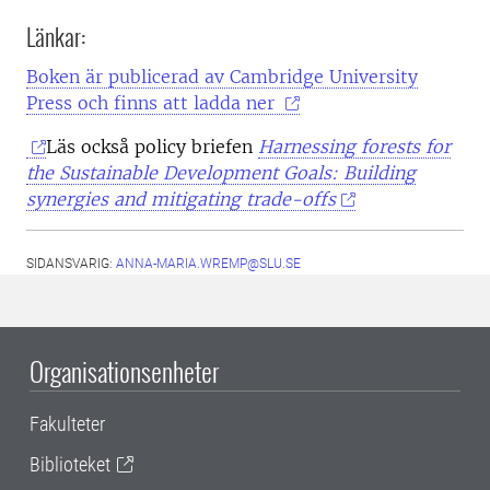
Länkar:
Boken är publicerad av Cambridge University
Press och finns att ladda ner
Läs också policy briefen
Harnessing forests for
the Sustainable Development Goals: Building
synergies and mitigating trade-offs
SIDANSVARIG:
ANNA-MARIA.WREMP@SLU.SE
Organisationsenheter
Fakulteter
Biblioteket