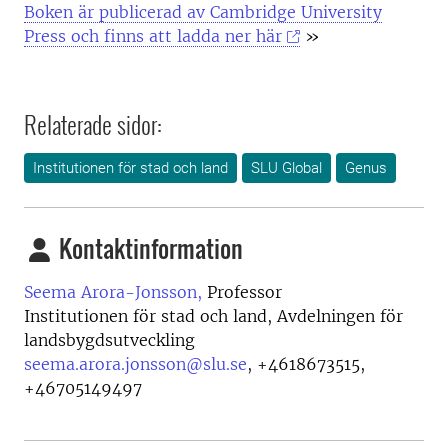
Boken är publicerad av Cambridge University
Press och finns att ladda ner här
»
Relaterade sidor:
Institutionen för stad och land
SLU Global
Genus
Kontaktinformation
Seema Arora-Jonsson,
Professor
Institutionen för stad och land, Avdelningen för
landsbygdsutveckling
seema.arora.jonsson@slu.se
,
+4618673515,
+46705149497