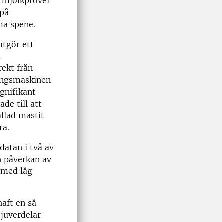
i mjölkprover
 på
ma spene.
utgör ett
i
rekt från
ningsmaskinen
ignifikant
de till att
allad mastit
ra.
datan i två av
h påverkan av
 med låg
haft en så
 juverdelar