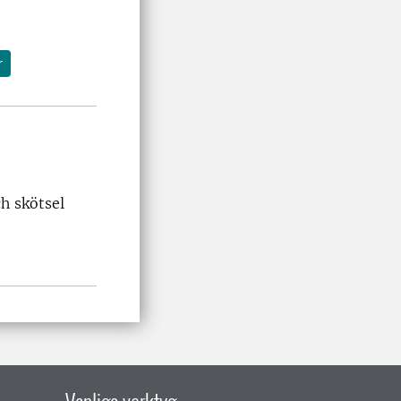
r
h skötsel
Vanliga verktyg