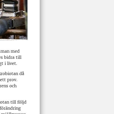
komman med
s bidra till
 i livet.
krobiotan då
ett prov.
erens och
tan till följd
 förändring