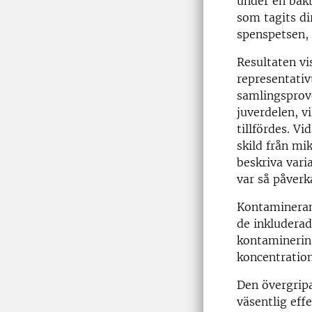
under en bakt
som tagits d
spenspetsen, 
Resultaten vi
representativ
samlingsprove
juverdelen, v
tillfördes. V
skild från mi
beskriva vari
var så påverk
Kontaminerand
de inkluderad
kontaminerin
koncentration
Den övergripa
väsentlig eff