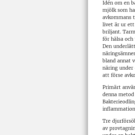
Idén om en ba
mjölk som har
avkommans tar
livet är ur et
briljant. Tar
för hälsa och
Den underlät
näringsämnen
bland annat 
näring under d
att förse avk
Primärt anvä
denna metod g
Bakterieodlin
inflammations
Tre djurförsök
av provtagnin