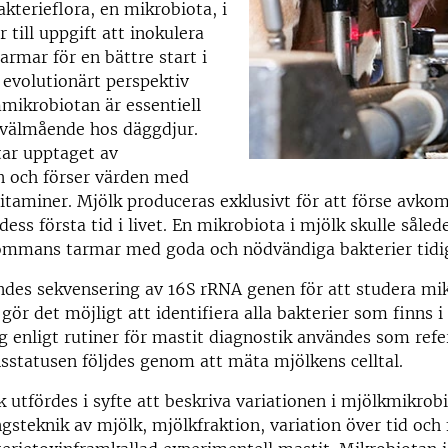
kterieflora, en mikrobiota, i
 till uppgift att inokulera
mar för en bättre start i
t evolutionärt perspektiv
mmikrobiotan är essentiell
 välmående hos däggdjur.
tar upptaget av
 och förser värden med
vitaminer. Mjölk produceras exklusivt för att förse av
ess första tid i livet. En mikrobiota i mjölk skulle sålede
ommans tarmar med goda och nödvändiga bakterier tidigt
ndes sekvensering av 16S rRNA genen för att studera mi
ör det möjligt att identifiera alla bakterier som finns i 
g enligt rutiner för mastit diagnostik användes som ref
statusen följdes genom att mäta mjölkens celltal.
 utfördes i syfte att beskriva variationen i mjölkmikrobio
gsteknik av mjölk, mjölkfraktion, variation över tid och