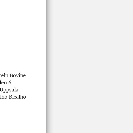
teln Bovine
den 6
Uppsala.
lho Bicalho