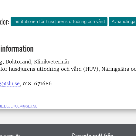
dor:
Institutionen för husdjurens utfodring och vård
Avhandlinga
information
g, Doktorand, Klinikveterinär
 för husdjurens utfodring och vård (HUV), Näringslära oc
g@slu.se
, 018-671686
IE.LILJEHOLM@SLU.SE
ig som är
Senaste nytt från