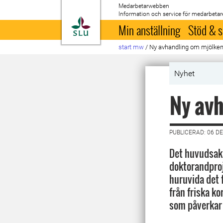
Medarbetarwebben
Information och service för medarbetar
Till startsida
Min anställning
Stöd & s
start mw
/
Ny avhandling om mjölken
Nyhet
Ny avh
PUBLICERAD: 06 D
Det huvudsakl
doktorandproj
huruvida det 
från friska ko
som påverkar