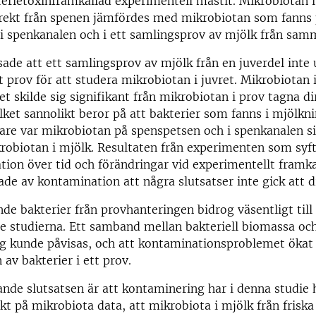
erietoxinframkallad experimentell mastit. Mikrobiotan 
irekt från spenen jämfördes med mikrobiotan som fanns
i spenkanalen och i ett samlingsprov av mjölk från sam
sade att ett samlingsprov av mjölk från en juverdel inte 
t prov för att studera mikrobiotan i juvret. Mikrobiotan 
t skilde sig signifikant från mikrobiotan i prov tagna di
ilket sannolikt beror på att bakterier som fanns i mjölk
idare var mikrobiotan på spenspetsen och i spenkanalen s
krobiotan i mjölk. Resultaten från experimenten som syfta
ation över tid och förändringar vid experimentellt framk
ade av kontamination att några slutsatser inte gick att d
e bakterier från provhanteringen bidrog väsentligt till 
e studierna. Ett samband mellan bakteriell biomassa oc
g kunde påvisas, och att kontaminationsproblemet ökat
 av bakterier i ett prov.
nde slutsatsen är att kontaminering har i denna studie 
ekt på mikrobiota data, att mikrobiota i mjölk från friska