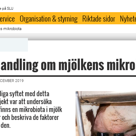
e på SLU
ervice
Organisation & styrning
Riktade sidor
Nyhet
s mikrobiota
andling om mjölkens mikro
ECEMBER 2019
iga syftet med detta
ekt var att undersöka
finns en mikrobiota i mjölk
r och beskriva de faktorer
 den.