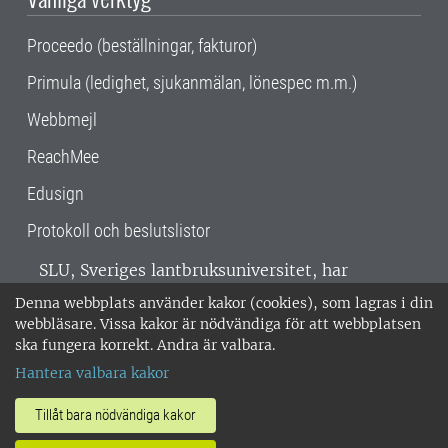
Proceedo (beställningar, fakturor)
Primula (ledighet, sjukanmälan, lönespec m.m.)
Webbmejl
ReachMee
Edusign
Protokoll och beslutslistor
SLU, Sveriges lantbruksuniversitet, har
verksamhet över hela Sverige. Huvudorter är
Denna webbplats använder kakor (cookies), som lagras i din
Alnarp, Uppsala och Umeå.
SLU är
webbläsare. Vissa kakor är nödvändiga för att webbplatsen
miljöcertifierat enligt ISO 14001. •
Telefon:
ska fungera korrekt. Andra är valbara.
018-67 10 00 • Org nr: 202100-2817 •
Om
Hantera valbara kakor
medarbetarwebben
•
SLU:s fakturaadress
•
Om SLU:s webbplatser
•
Vid KRIS
Tillåt bara nödvändiga kakor
•
Hantera kakor
•
Behandling av