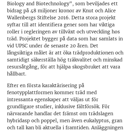
Biology and Biotechnology", som beviljades ett
bidrag på 48 miljoner kronor av Knut och Alice
Wallenbergs Stiftelse 2016. Detta stora projekt
syftar till att identifiera gener som har viktiga
roller i regleringen av tillväxt och utveckling hos
träd. Projektet bygger på data som har samlats in
vid UPSC under de senaste 20 åren. Det
långsiktiga målet är att öka trädproduktionen och
samtidigt säkerställa hög träkvalitet och minskad
resursåtgång, för att hjälpa skogsbruket att vara
hållbart.
Efter en första karaktärisering på
fenotypplattformen kommer träd med
intressanta egenskaper att väljas ut för
grundligare studier, inklusive fältförsök. För
närvarande handlar det främst om trädslagen
hybridasp och poppel, men även eukalyptus, gran
och tall kan bli aktuella i framtiden. Anläggningen