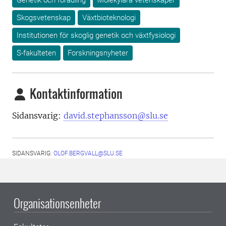
Genetik och förädling
Molekylära vetenskaper
Skogsvetenskap
Växtbioteknologi
Institutionen för skoglig genetik och växtfysiologi
S-fakulteten
Forskningsnyheter
Kontaktinformation
Sidansvarig:
david.stephansson@slu.se
SIDANSVARIG:
OLOF.BERGVALL@SLU.SE
Organisationsenheter