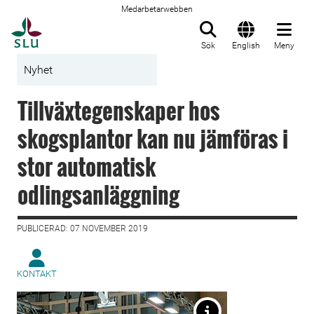
Medarbetarwebben
Till startsida
Sök
English
Meny
Nyhet
Tillväxtegenskaper hos
skogsplantor kan nu jämföras i
stor automatisk
odlingsanläggning
PUBLICERAD: 07 NOVEMBER 2019
KONTAKT