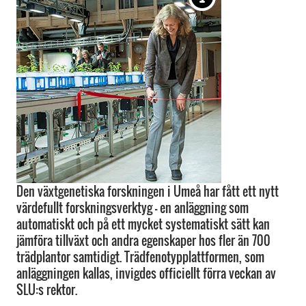
Den växtgenetiska forskningen i Umeå har fått ett nytt
värdefullt forskningsverktyg – en anläggning som
automatiskt och på ett mycket systematiskt sätt kan
jämföra tillväxt och andra egenskaper hos fler än 700
trädplantor samtidigt. Trädfenotypplattformen, som
anläggningen kallas, invigdes officiellt förra veckan av
SLU:s rektor.