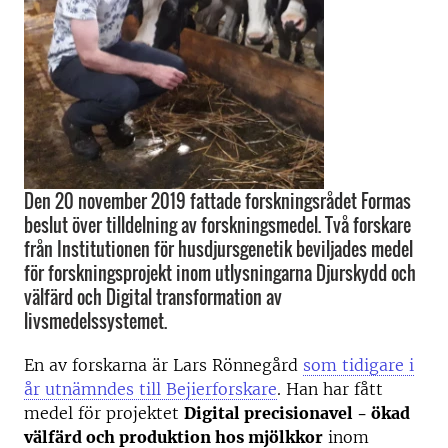
Den 20 november 2019 fattade forskningsrådet Formas
beslut över tilldelning av forskningsmedel. Två forskare
från Institutionen för husdjursgenetik beviljades medel
för forskningsprojekt inom utlysningarna Djurskydd och
välfärd och Digital transformation av
livsmedelssystemet.
En av forskarna är Lars Rönnegård
som tidigare i
år utnämndes till Bejierforskare
. Han har fått
medel för projektet
Digital precisionavel - ökad
välfärd och produktion hos mjölkkor
inom