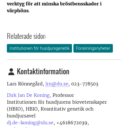
verktyg för att minska bröstbensskador i
värphöns
.
Relaterade sidor:
Institutionen för husdjursgenetik
Forskningsnyheter
Kontaktinformation
Lars Rönnegård,
lrn@du.se
, 023-778503
Dirk Jan De Koning,
Professor
Institutionen för husdjurens biovetenskaper
(HBIO), HBIO, Kvantitativ genetik och
husdjursavel
dj.de-koning@slu.se
,
+4618672039,