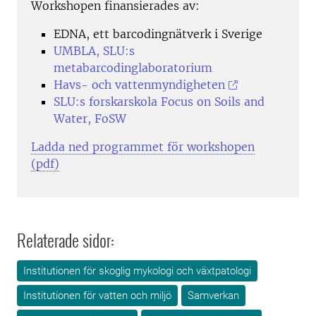
Workshopen finansierades av:
EDNA, ett barcodingnätverk i Sverige
UMBLA, SLU:s
metabarcodinglaboratorium
Havs- och vattenmyndigheten
SLU:s forskarskola Focus on Soils and
Water, FoSW
Ladda ned programmet för workshopen
(pdf)
Relaterade sidor:
Institutionen för skoglig mykologi och växtpatologi
Institutionen för vatten och miljö
Samverkan