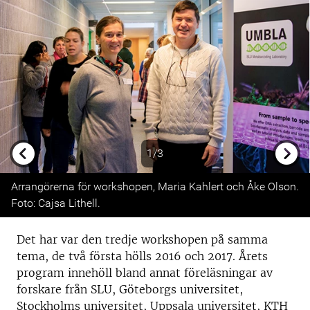
1/3
Previous
Next
Arrangörerna för workshopen, Maria Kahlert och Åke Olson.
Foto: Cajsa Lithell.
Det har var den tredje workshopen på samma
tema, de två första hölls 2016 och 2017. Årets
program innehöll bland annat föreläsningar av
forskare från SLU, Göteborgs universitet,
Stockholms universitet, Uppsala universitet, KTH