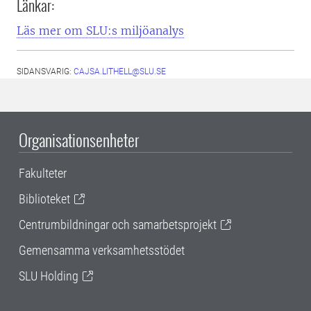
Länkar:
Läs mer om SLU:s miljöanalys
SIDANSVARIG:
CAJSA.LITHELL@SLU.SE
Organisationsenheter
Fakulteter
Biblioteket
Centrumbildningar och samarbetsprojekt
Gemensamma verksamhetsstödet
SLU Holding