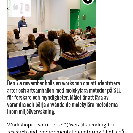
Den 7:e november hölls en workshop om att identifiera
arter och artsamhällen med molekylära metoder på SLU
för forskare och myndigheter. Målet är att lära av
varandra och börja använda de molekylära metoderna
inom miljöövervakning.
Workshopen som hette "(Meta)barcoding for
research and environmental monitoring" hölls på