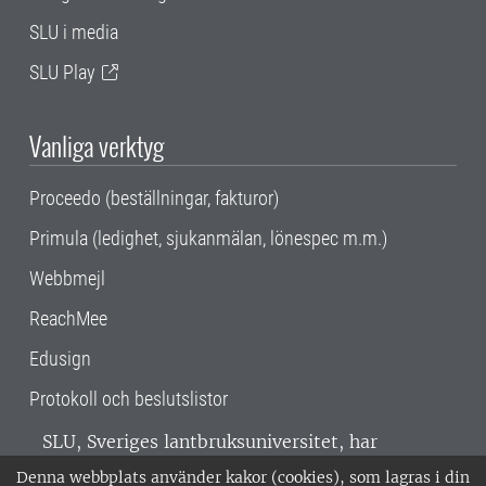
SLU i media
SLU Play
Vanliga verktyg
Proceedo (beställningar, fakturor)
Primula (ledighet, sjukanmälan, lönespec m.m.)
Webbmejl
ReachMee
Edusign
Protokoll och beslutslistor
SLU, Sveriges lantbruksuniversitet, har
verksamhet över hela Sverige. Huvudorter är
Denna webbplats använder kakor (cookies), som lagras i din