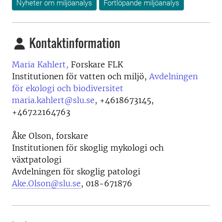
Nyheter om miljöanalys
Fortlöpande miljöanalys
Kontaktinformation
Maria Kahlert,
Forskare FLK
Institutionen för vatten och miljö,
Avdelningen
för ekologi och biodiversitet
maria.kahlert@slu.se
,
+4618673145,
+46722164763
Åke Olson, forskare
Institutionen för skoglig mykologi och
växtpatologi
Avdelningen för skoglig patologi
Ake.Olson@slu.se
, 018-671876