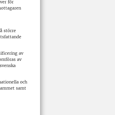
ver för
 mottagaren
å större
utsfattande
ificering av
omföras av
 svenska
nationella och
ogrammet samt