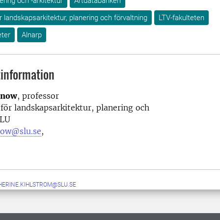
ring och -arkitektur
Artdatabanken
ör landskapsarkitektur, planering och förvaltning
LTV-fakulteten
ter
Alnarp
information
nnow
, professor
 för landskapsarkitektur, planering och
SLU
nnow@slu.se
,
HERINE.KIHLSTROM@SLU.SE