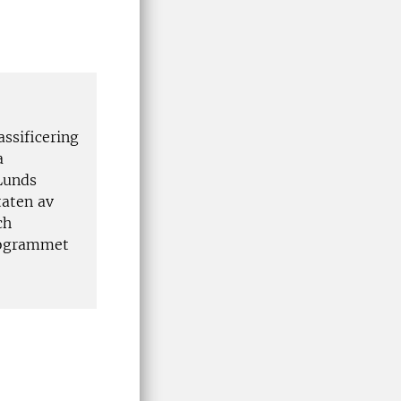
ssificering
a
Lunds
taten av
ch
programmet