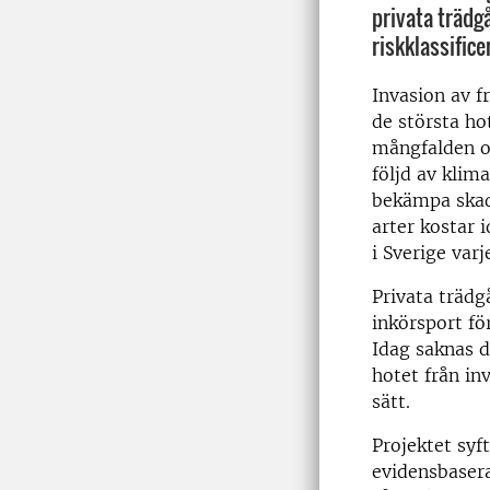
privata trädg
riskklassific
Invasion av f
de största ho
mångfalden oc
följd av klim
bekämpa skad
arter kostar 
i Sverige varj
Privata trädg
inkörsport för
Idag saknas d
hotet från in
sätt.
Projektet syf
evidensbaser