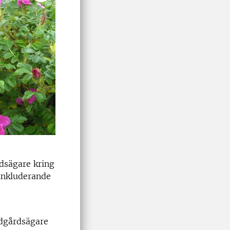
dsägare kring
 inkluderande
ädgårdsägare