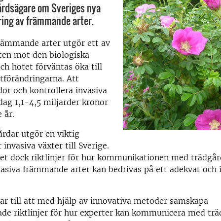
årdsägare om Sveriges nya
ering av främmande arter.
rämmande arter utgör ett av
ten mot den biologiska
h hotet förväntas öka till
atförändringarna. Att
or och kontrollera invasiva
idag 1,1-4,5 miljarder kronor
e år.
årdar utgör en viktig
 invasiva växter till Sverige.
et dock riktlinjer för hur kommunikationen med trädgår
vasiva främmande arter kan bedrivas på ett adekvat och
tar till att med hjälp av innovativa metoder samskapa
ade riktlinjer för hur experter kan kommunicera med tr