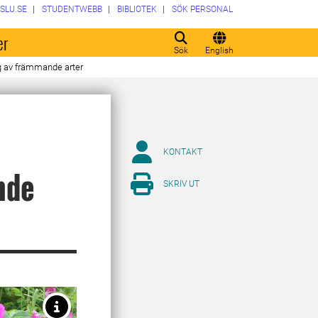
SLU.SE
STUDENTWEBB
BIBLIOTEK
SÖK PERSONAL
er
Sök
English
ng av främmande arter
KONTAKT
nde
SKRIV UT