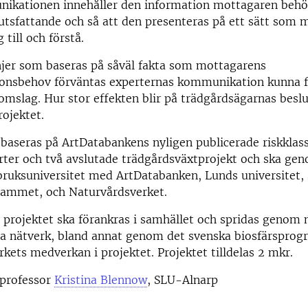
nikationen innehåller den information mottagaren behö
lutsfattande och så att den presenteras på ett sätt som
 till och förstå.
njer som baseras på såväl fakta som mottagarens
nsbehov förväntas experternas kommunikation kunna f
omslag. Hur stor effekten blir på trädgårdsägarnas besl
rojektet.
 baseras på ArtDatabankens nyligen publicerade riskklass
ter och två avslutade trädgårdsväxtprojekt och ska gen
bruksuniversitet med ArtDatabanken, Lunds universitet,
rammet, och Naturvårdsverket.
 projektet ska förankras i samhället och spridas genom 
lla nätverk, bland annat genom det svenska biosfärspr
kets medverkan i projektet. Projektet tilldelas 2 mkr.
 professor
Kristina Blennow
, SLU-Alnarp