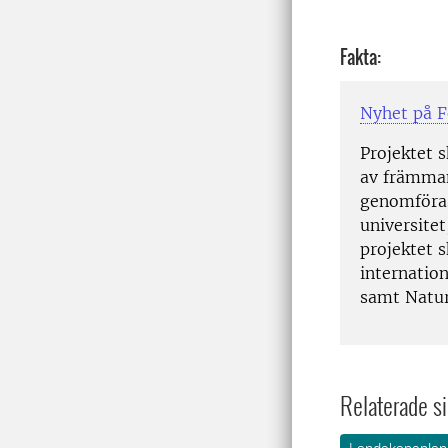
Fakta:
Nyhet på 
Projektet s
av främman
genomföras
universite
projektet 
internatio
samt Natur
Relaterade si