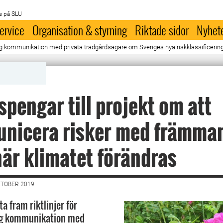
e på SLU
ervice
Organisation & styrning
Riktade sidor
Nyhet
lig kommunikation med privata trädgårdsägare om Sveriges nya riskklassificeri
pengar till projekt om att
nicera risker med främma
när klimatet förändras
KTOBER 2019
ta fram riktlinjer för
g kommunikation med