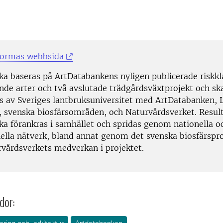
Formas webbsida
ka baseras på ArtDatabankens nyligen publicerade riskkla
de arter och två avslutade trädgårdsväxtprojekt och sk
 av Sveriges lantbruksuniversitet med ArtDatabanken, 
t, svenska biosfärsområden, och Naturvårdsverket. Resul
ska förankras i samhället och spridas genom nationella o
nella nätverk, bland annat genom det svenska biosfärs
vårdsverkets medverkan i projektet.
dor: