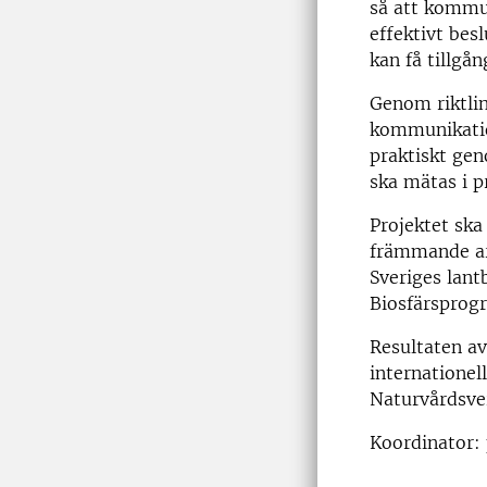
så att kommu
effektivt bes
kan få tillgång
Genom riktli
kommunikatio
praktiskt gen
ska mätas i p
Projektet ska
främmande ar
Sveriges lant
B
iosfärsprog
Resultaten av
internatione
Naturvårdsver
Koordinator: