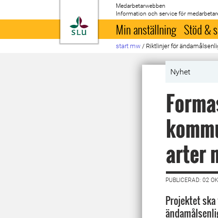
Medarbetarwebben
Information och service för medarbetar
Till startsida
Min anställning
Stöd & s
start mw
/
Riktlinjer för ändamålsen
Nyhet
Formas
kommu
arter 
PUBLICERAD: 02 O
Projektet ska 
ändamålsenli