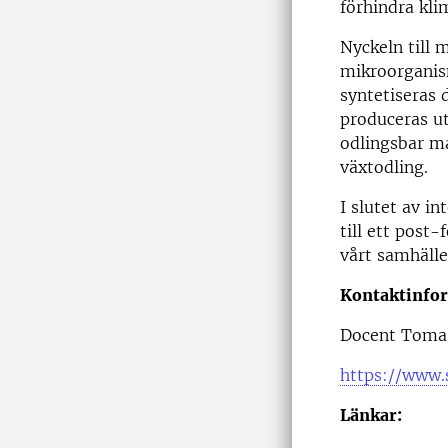
förhindra kli
Nyckeln till 
mikroorganism
syntetiseras 
produceras ut
odlingsbar ma
växtodling.
I slutet av i
till ett post
vårt samhälle
Kontaktinfo
Docent Toma
https://www.
Länkar: