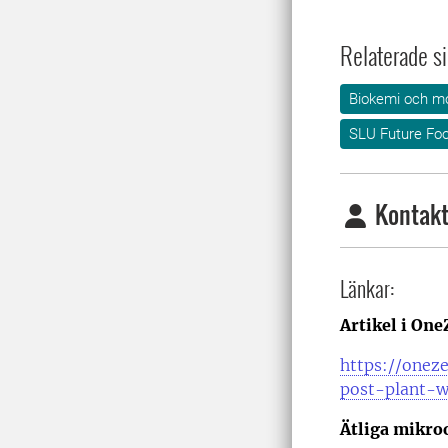
Relaterade si
Biokemi och mo
SLU Future Fo
Kontakt
Länkar:
Artikel i One
https://onez
post-plant-
Ätliga mikro