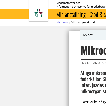
Medarbetarwebben
Information och service för medarbetar
Till startsida
Min anställning
Stöd & s
start mw
/
Mikroorganiskmat
Nyhet
Mikroo
PUBLICERAD: 31 O
Ätliga mikroo
foderkällor. 
intervjuades 
mikroorganis
I artikeln sä