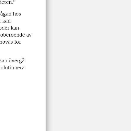
heten.”
rmågan hos
r kan
foder kan
n oberoende av
hövas för
 kan övergå
volutionera