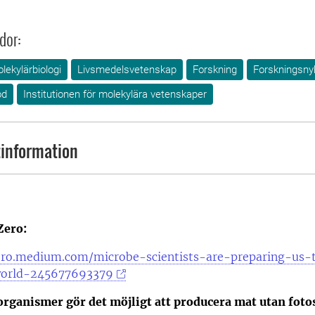
dor:
lekylärbiologi
Livsmedelsvetenskap
Forskning
Forskningsny
od
Institutionen för molekylära vetenskaper
information
Zero:
ero.medium.com/microbe-scientists-are-preparing-us-
world-245677693379
organismer gör det möjligt att producera mat utan foto