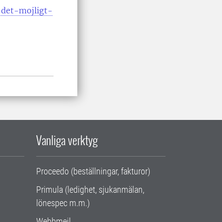
-det-mojligt-
Vanliga verktyg
Proceedo (beställningar, fakturor)
Primula (ledighet, sjukanmälan,
lönespec m.m.)
Webbmejl