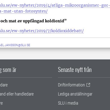
slu.se/ew-nyheter/2019/4/atliga-mikroorganismer-gor
a-mat-utan-fotosyntes/
 och mat av uppfångad koldioxid”
slu.se/ew-nyheter/2019/7/koldioxiddebatt/
AEL.JANSSON@SLU.SE
ig som är
Senaste nytt från
edare
Driftinformation
and eller handledare
Lediga anställningar
re
SLU i media