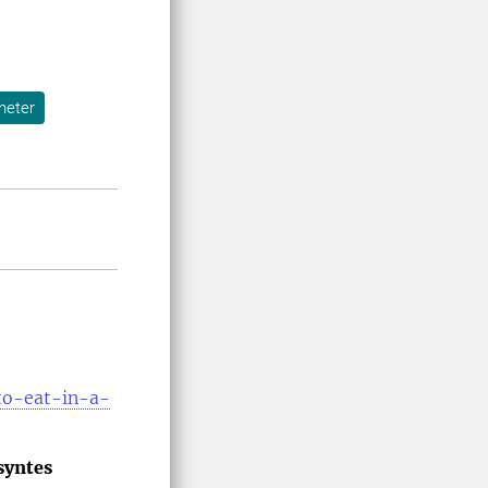
heter
to-eat-in-a-
syntes