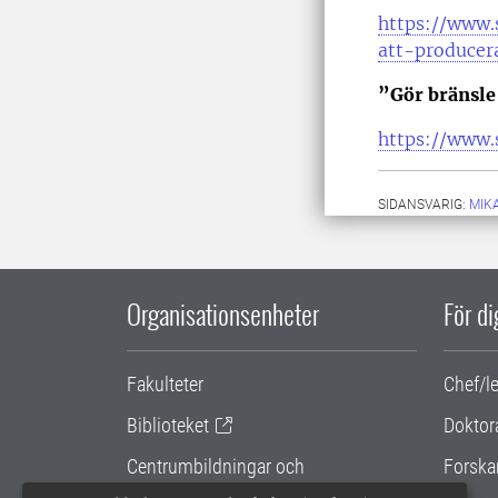
https://www.
att-producer
”Gör bränsle
https://www.
SIDANSVARIG:
MIK
Organisationsenheter
För d
Fakulteter
Chef/l
Biblioteket
Doktor
Centrumbildningar och
Forska
samarbetsprojekt