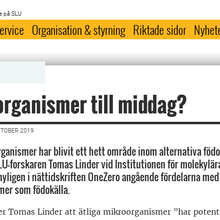
e på SLU
ervice
Organisation & styrning
Riktade sidor
Nyhet
rganismer till middag?
KTOBER 2019
rganismer har blivit ett hett område inom alternativa födo
SLU-forskaren Tomas Linder vid Institutionen för molekylä
nyligen i nättidskriften OneZero angående fördelarna med 
mer som födokälla.
ger Tomas Linder att ätliga mikroorganismer ”har potenti