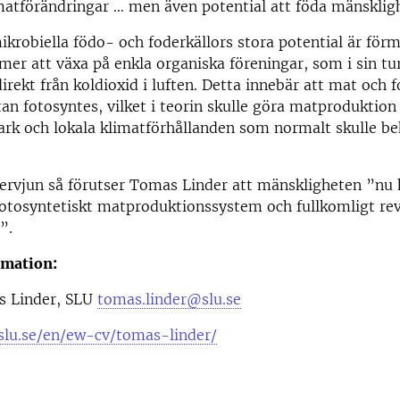
matförändringar … men även potential att föda mänsklig
mikrobiella födo- och foderkällors stora potential är fö
er att växa på enkla organiska föreningar, som i sin tu
direkt från koldioxid i luften. Detta innebär att mat och 
an fotosyntes, vilket i teorin skulle göra matproduktio
rk och lokala klimatförhållanden som normalt skulle be
ntervjun så förutser Tomas Linder att mänskligheten ”nu
-fotosyntetiskt matproduktionssystem och fullkomligt re
”.
rmation:
s Linder, SLU
tomas.linder@slu.se
slu.se/en/ew-cv/tomas-linder/