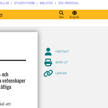
SLU.SE
STUDENTWEBB
BIBLIOTEK
SÖK PERSONAL
er
Sök
English
KONTAKT
SKRIV UT
- och
LÄNKAR
ra vetenskaper
ätliga
al att